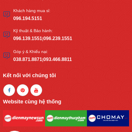
Khách hàng mua sỉ:
096.194.5151
Kỹ thuật & Bảo hành:
096.139.1551
096.239.1551
|
Góp ý & Khiếu nại:
038.871.8871
093.466.8811
|
Kết nối với chúng tôi
Website cùng hệ thống