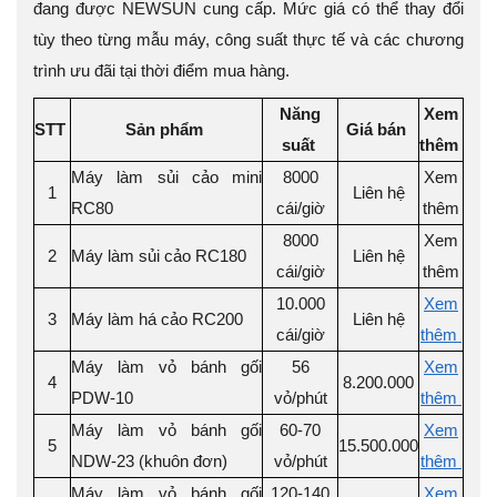
đang được NEWSUN cung cấp. Mức giá có thể thay đổi
tùy theo từng mẫu máy, công suất thực tế và các chương
trình ưu đãi tại thời điểm mua hàng.
Năng
Xem
STT
Sản phẩm
Giá bán
suất
thêm
Máy làm sủi cảo mini
8000
Xem
1
Liên hệ
RC80
cái/giờ
thêm
8000
Xem
2
Máy làm sủi cảo RC180
Liên hệ
cái/giờ
thêm
10.000
Xem
3
Máy làm há cảo RC200
Liên hệ
cái/giờ
thêm
Máy làm vỏ bánh gối
56
Xem
4
8.200.000
PDW-10
vỏ/phút
thêm
Máy làm vỏ bánh gối
60-70
Xem
5
15.500.000
NDW-23 (khuôn đơn)
vỏ/phút
thêm
Máy làm vỏ bánh gối
120-140
Xem