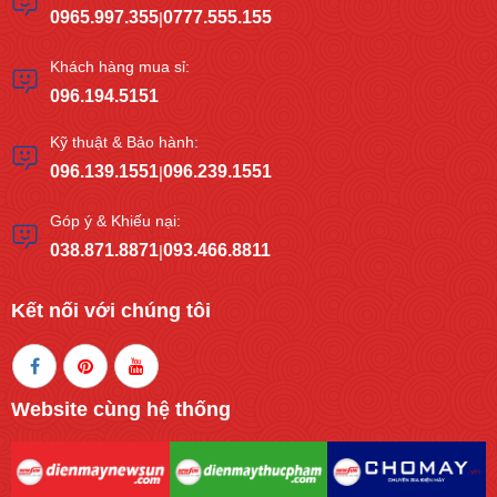
0965.997.355
0777.555.155
|
Khách hàng mua sỉ:
096.194.5151
Kỹ thuật & Bảo hành:
096.139.1551
096.239.1551
|
Góp ý & Khiếu nại:
038.871.8871
093.466.8811
|
Kết nối với chúng tôi
Website cùng hệ thống