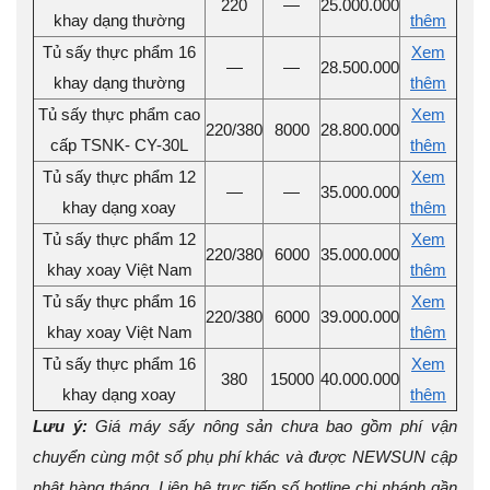
220
—
25.000.000
khay dạng thường
thêm
Tủ sấy thực phẩm 16
Xem
—
—
28.500.000
khay dạng thường
thêm
Tủ sấy thực phẩm cao
Xem
220/380
8000
28.800.000
cấp TSNK- CY-30L
thêm
Tủ sấy thực phẩm 12
Xem
—
—
35.000.000
khay dạng xoay
thêm
Tủ sấy thực phẩm 12
Xem
220/380
6000
35.000.000
khay xoay Việt Nam
thêm
Tủ sấy thực phẩm 16
Xem
220/380
6000
39.000.000
khay xoay Việt Nam
thêm
Tủ sấy thực phẩm 16
Xem
380
15000
40.000.000
khay dạng xoay
thêm
Lưu ý:
Giá máy sấy nông sản chưa bao gồm phí vận
chuyển cùng một số phụ phí khác và được NEWSUN cập
nhật hàng tháng. Liên hệ trực tiếp số hotline chi nhánh gần