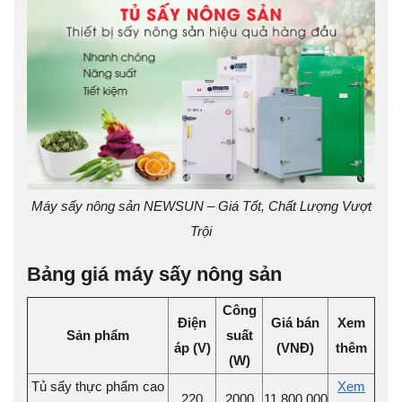
Máy sấy nông sản NEWSUN – Giá Tốt, Chất Lượng Vượt
Trội
Bảng giá máy sấy nông sản
Công
Điện
Giá bán
Xem
Sản phẩm
suất
áp (V)
(VNĐ)
thêm
(W)
Tủ sấy thực phẩm cao
Xem
220
2000
11.800.000