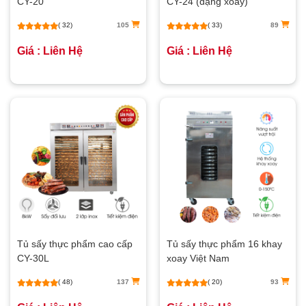
CY-20
CY-24 (dạng xoay)
( 32)
105
( 33)
89
Giá : Liên Hệ
Giá : Liên Hệ
Tủ sấy thực phẩm cao cấp
Tủ sấy thực phẩm 16 khay
CY-30L
xoay Việt Nam
( 48)
137
( 20)
93