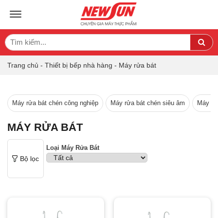
TOGGLE NAVIGATION
Search
Sea
for:
Trang chủ
-
Thiết bị bếp nhà hàng
-
Máy rửa bát
Máy rửa bát chén công nghiệp
Máy rửa bát chén siêu âm
Máy rử
MÁY RỬA BÁT
Loại Máy Rửa Bát
Bộ lọc