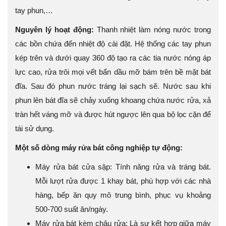
tay phun,…
Nguyên lý hoạt động:
Thanh nhiệt làm nóng nước trong
các bồn chứa đến nhiệt độ cài đặt. Hệ thống các tay phun
kép trên và dưới quay 360 độ tạo ra các tia nước nóng áp
lực cao, rửa trôi mọi vết bẩn dầu mỡ bám trên bề mặt bát
đĩa. Sau đó phun nước tráng lại sạch sẽ. Nước sau khi
phun lên bát đĩa sẽ chảy xuống khoang chứa nước rửa, xả
tràn hết váng mỡ và được hút ngược lên qua bộ lọc cặn để
tái sử dụng.
Một số dòng máy rửa bát công nghiệp tự động:
Máy rửa bát cửa sập: Tính năng rửa và tráng bát.
Mỗi lượt rửa được 1 khay bát, phù hợp với các nhà
hàng, bếp ăn quy mô trung bình, phục vụ khoảng
500-700 suất ăn/ngày.
Máy rửa bát kèm chậu rửa: Là sự kết hợp giữa máy