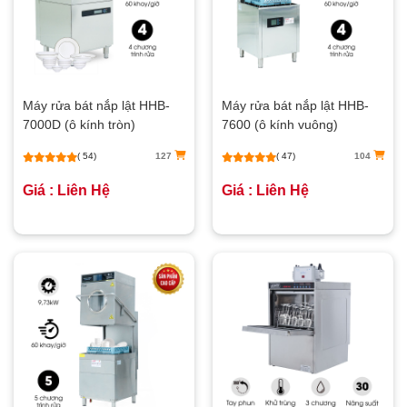
Máy rửa bát nắp lật HHB-
Máy rửa bát nắp lật HHB-
7000D (ô kính tròn)
7600 (ô kính vuông)
( 54)
127
( 47)
104
Giá : Liên Hệ
Giá : Liên Hệ