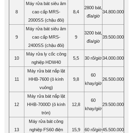
Máy rửa bát siêu âm
2800 bát,
8
cao cấp MRS-
8,4
34.800.000
đĩa/giờ
2000SS (chậu đôi)
Máy rửa bát siêu âm
3200 bát,
9
cao cấp MRS-
9
39.500.000
đĩa/giờ
2400SS (chậu đôi)
Máy rửa ly cốc công
10
5,5
30 rổ/giờ
34.000.000
nghiệp HDW40
Máy rửa bát nắp lật
60
11
HHB-7600 (ô kính
9,8
26.500.000
khay/giờ
vuông)
Máy rửa bát nắp lật
60
12
HHB-7000D (ô kính
12,8
29.500.000
khay/giờ
tròn)
Máy rửa bát công
13
nghiệp FS60 điện
15,9
60 rổ/giờ
45.500.000