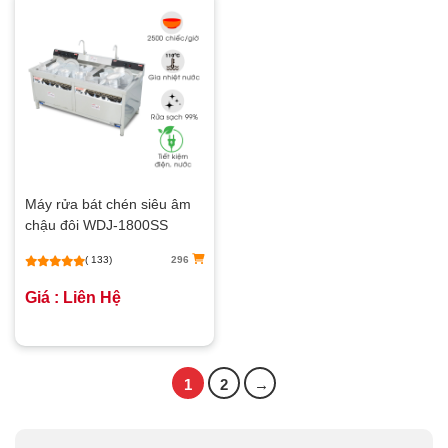
Máy rửa bát chén siêu âm
chậu đôi WDJ-1800SS
( 133)
296
Giá : Liên Hệ
1
2
→