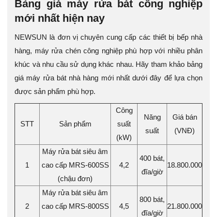
Bảng giá máy rửa bát công nghiệp
mới nhất hiện nay
NEWSUN là đơn vị chuyên cung cấp các thiết bị bếp nhà
hàng, máy rửa chén công nghiệp phù hợp với nhiều phân
khúc và nhu cầu sử dụng khác nhau. Hãy tham khảo bảng
giá máy rửa bát nhà hàng mới nhất dưới đây để lựa chọn
được sản phẩm phù hợp.
Công
Năng
Giá bán
STT
Sản phẩm
suất
suất
(VNĐ)
(kW)
Máy rửa bát siêu âm
400 bát,
1
cao cấp MRS-600SS
4,2
18.800.000
đĩa/giờ
(chậu đơn)
Máy rửa bát siêu âm
800 bát,
2
cao cấp MRS-800SS
4,5
21.800.000
đĩa/giờ