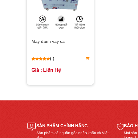
Máy đánh vảy cá
( )
Giá : Liên Hệ
SẢN PHẨM CHÍNH HÃNG
BẢO H
Sản phẩm có nguồn gốc nhập khẩu và Việt
Mọi sản
Nam
tháng, bả