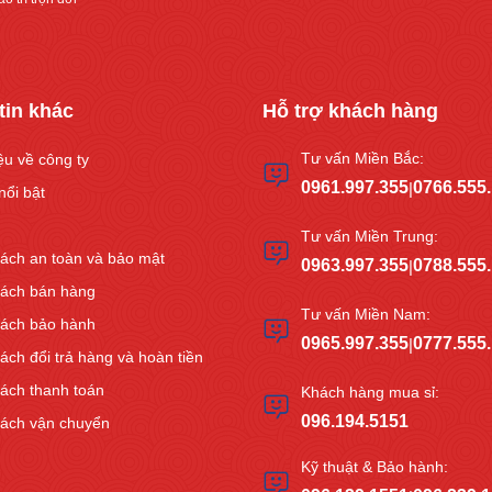
tin khác
Hỗ trợ khách hàng
Tư vấn Miền Bắc:
iệu về công ty
0961.997.355
0766.555
|
nổi bật
Tư vấn Miền Trung:
ách an toàn và bảo mật
0963.997.355
0788.555
|
sách bán hàng
Tư vấn Miền Nam:
sách bảo hành
0965.997.355
0777.555
|
ách đổi trả hàng và hoàn tiền
ách thanh toán
Khách hàng mua sỉ:
096.194.5151
sách vận chuyển
Kỹ thuật & Bảo hành: