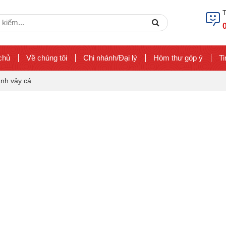
ch
Search
chủ
Về chúng tôi
Chi nhánh/Đại lý
Hòm thư góp ý
Ti
nh vảy cá