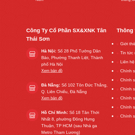
Công Ty Cổ Phần SX&XNK Tân
Thông 
Thái Sơn
Giới th
Hà Nội:
Số 28 Phố Tưởng Dân
Tin tức 
Bảo, Phường Thanh Liệt, Thành
Liên hệ
phố Hà Nội
Xem bản đồ
Chính s
Chính 
Đà Nẵng:
Số 102 Tôn Đức Thắng,
Chính 
Q. Liên Chiểu, Đà Nẵng
Chính s
Xem bản đồ
Chính s
Hồ Chí Minh:
Số 18 Tân Thới
Chính 
Nhất 8, phường Đông Hưng
Thuận, TP HCM (sau Nhà ga
Metro Tham Lương)