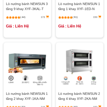
Lò nướng bánh NEWSUN 3
Lò nướng bánh NEWSUN 1
tầng 9 khay XYF-3KAL-T
tầng 1 khay XYF-1ED-N
(bảng điều khiển cơ)
(Bảng điện tử)
( 44)
172
( 61)
153
Giá : Liên Hệ
Giá : Liên Hệ
Lò nướng bánh NEWSUN 1
Lò nướng bánh NEWSUN 2
tầng 2 khay XYF-1KA-NM
tầng 4 khay XYF-2KA-NM
(bảng điện tử)
(bảng điện tử)
( 53)
144
( 60)
152