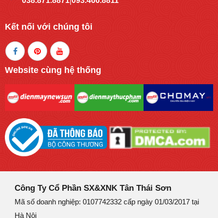
038.871.8871
093.466.8811
|
Kết nối với chúng tôi
Website cùng hệ thống
Công Ty Cổ Phần SX&XNK Tân Thái Sơn
Mã số doanh nghiệp: 0107742332 cấp ngày 01/03/2017 tại
Hà Nội