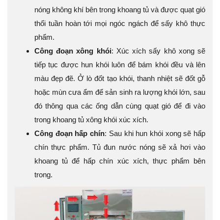
nóng không khí bên trong khoang tủ và được quạt gió
thổi tuần hoàn tới mọi ngóc ngách để sấy khô thực
phẩm.
Công đoạn xông khói
: Xúc xích sấy khô xong sẽ
tiếp tục được hun khói luôn để bám khói đều và lên
màu đẹp đẽ. Ở lò đốt tạo khói, thanh nhiệt sẽ đốt gỗ
hoặc mùn cưa ẩm để sản sinh ra lượng khói lớn, sau
đó thông qua các ống dẫn cùng quạt gió để đi vào
trong khoang tủ xông khói xúc xích.
Công đoạn hấp chín
: Sau khi hun khói xong sẽ hấp
chín thực phẩm. Tủ đun nước nóng sẽ xả hơi vào
khoang tủ để hấp chín xúc xích, thực phẩm bên
trong.