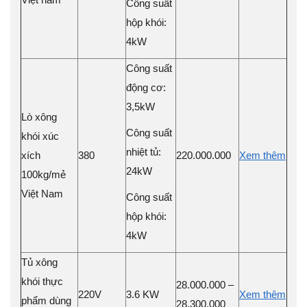
Công suất
hộp khói:
4kW
Công suất
động cơ:
3,5kW
Lò xông
Công suất
khói xúc
nhiệt tủ:
xích
380
220.000.000
Xem thêm
24kW
100kg/mẻ
Việt Nam
Công suất
hộp khói:
4kW
Tủ xông
khói thực
28.000.000 –
220V
3.6 KW
Xem thêm
phẩm dùng
28.300.000