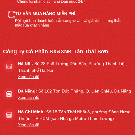
Chúng tôi nhận giao hàng toàn quốc 24/7
TƯ VẤN MUA HÀNG MIỄN PHÍ
Đội ngũ kinh doanh luôn sẵn sàng tư vấn và giải đáp những thắc
mắc của khách hàng
Công Ty Cổ Phần SX&XNK Tân Thái Sơn
Hà Nội:
Số 28 Phố Tưởng Dân Bảo, Phường Thanh Liệt,
Thành phố Hà Nội
Xem bản đồ
Đà Nẵng:
Số 102 Tôn Đức Thắng, Q. Liên Chiểu, Đà Nẵng
Xem bản đồ
Hồ Chí Minh:
Số 18 Tân Thới Nhất 8, phường Đông Hưng
Thuận, TP HCM (sau Nhà ga Metro Tham Lương)
Xem bản đồ