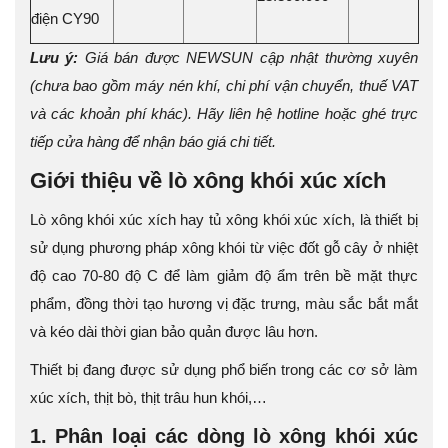
điện CY90
Lưu ý:
Giá bán được NEWSUN cập nhật thường xuyên
(chưa bao gồm máy nén khí, chi phí vận chuyển, thuế VAT
và các khoản phí khác). Hãy liên hệ hotline hoặc ghé trực
tiếp cửa hàng để nhận báo giá chi tiết.
Giới thiệu về lò xông khói xúc xích
Lò xông khói xúc xích hay tủ xông khói xúc xích, là thiết bị
sử dụng phương pháp xông khói từ việc đốt gỗ cây ở nhiệt
độ cao 70-80 độ C để làm giảm độ ẩm trên bề mặt thực
phẩm, đồng thời tạo hương vị đặc trưng, màu sắc bắt mắt
và kéo dài thời gian bảo quản được lâu hơn.
Thiết bị đang được sử dụng phổ biến trong các cơ sở làm
xúc xích, thịt bò, thịt trâu hun khói,…
1. Phân loại các dòng lò xông khói xúc