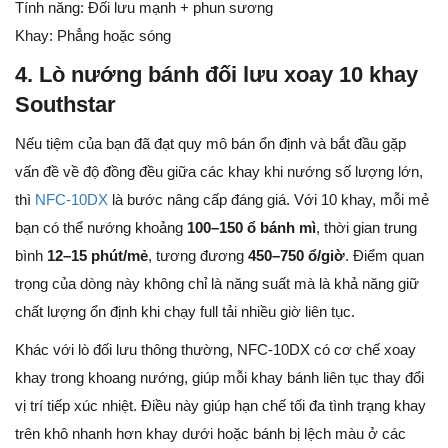
Tính năng: Đối lưu mạnh + phun sương
Khay: Phẳng hoặc sóng
4. Lò nướng bánh đối lưu xoay 10 khay
Southstar
Nếu tiệm của bạn đã đạt quy mô bán ổn định và bắt đầu gặp
vấn đề về độ đồng đều giữa các khay khi nướng số lượng lớn,
thì
NFC-10DX
là bước nâng cấp đáng giá. Với 10 khay, mỗi mẻ
bạn có thể nướng khoảng
100–150 ổ bánh mì
, thời gian trung
bình
12–15 phút/mẻ
, tương đương
450–750 ổ/giờ
. Điểm quan
trọng của dòng này không chỉ là năng suất mà là khả năng giữ
chất lượng ổn định khi chạy full tải nhiều giờ liên tục.
Khác với lò đối lưu thông thường, NFC-10DX có cơ chế xoay
khay trong khoang nướng, giúp mỗi khay bánh liên tục thay đổi
vị trí tiếp xúc nhiệt. Điều này giúp hạn chế tối đa tình trạng khay
trên khô nhanh hơn khay dưới hoặc bánh bị lệch màu ở các