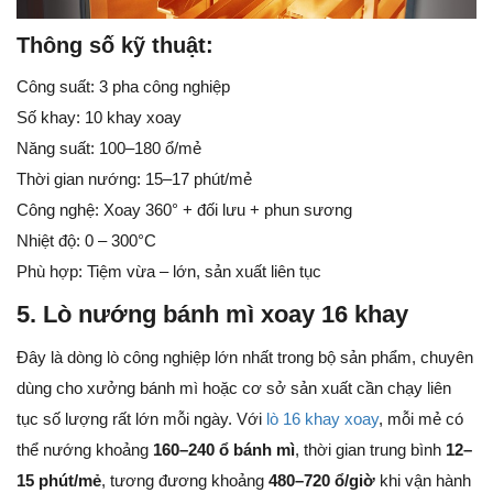
Thông số kỹ thuật:
Công suất: 3 pha công nghiệp
Số khay: 10 khay xoay
Năng suất: 100–180 ổ/mẻ
Thời gian nướng: 15–17 phút/mẻ
Công nghệ: Xoay 360° + đối lưu + phun sương
Nhiệt độ: 0 – 300°C
Phù hợp: Tiệm vừa – lớn, sản xuất liên tục
5. Lò nướng bánh mì xoay 16 khay
Đây là dòng lò công nghiệp lớn nhất trong bộ sản phẩm, chuyên
dùng cho xưởng bánh mì hoặc cơ sở sản xuất cần chạy liên
tục số lượng rất lớn mỗi ngày. Với
lò 16 khay xoay
, mỗi mẻ có
thể nướng khoảng
160–240 ổ bánh mì
, thời gian trung bình
12–
15 phút/mẻ
, tương đương khoảng
480–720 ổ/giờ
khi vận hành