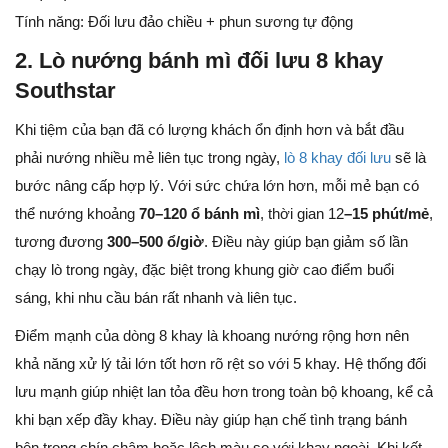
Tính năng: Đối lưu đảo chiều + phun sương tự động
2. Lò nướng bánh mì đối lưu 8 khay
Southstar
Khi tiệm của bạn đã có lượng khách ổn định hơn và bắt đầu
phải nướng nhiều mẻ liên tục trong ngày,
lò 8 khay đối lưu
sẽ là
bước nâng cấp hợp lý. Với sức chứa lớn hơn, mỗi mẻ bạn có
thể nướng khoảng
70–120 ổ bánh mì
, thời gian 12
–15 phút/mẻ
,
tương đương
300–500 ổ/giờ
. Điều này giúp bạn giảm số lần
chạy lò trong ngày, đặc biệt trong khung giờ cao điểm buổi
sáng, khi nhu cầu bán rất nhanh và liên tục.
Điểm mạnh của dòng 8 khay là khoang nướng rộng hơn nên
khả năng xử lý tải lớn tốt hơn rõ rệt so với 5 khay. Hệ thống đối
lưu mạnh giúp nhiệt lan tỏa đều hơn trong toàn bộ khoang, kể cả
khi bạn xếp đầy khay. Điều này giúp hạn chế tình trạng bánh
bên trong chín chậm hoặc lệch màu so với khay ngoài. Khi kết