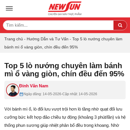
TOGGLE NAVIGATION
Search
Sea
for:
Trang chủ
-
Hướng Dẫn và Tư Vấn
-
Top 5 lò nướng chuyên làm
bánh mì ổ vàng giòn, chín đều đến 95%
Top 5 lò nướng chuyên làm bánh
mì ổ vàng giòn, chín đều đến 95%
Đinh Văn Nam
Ngày đăng: 14-05-2026
-
Cập nhật: 14-05-2026
Với bánh mì ổ, lò đối lưu vượt trội hơn lò tầng nhờ quạt đối lưu
cưỡng bức kết hợp đảo chiều tự động (khoảng 3 phút/lần) và hệ
thống phun sương giúp nhiệt phân bổ đều trong khoang. Nhờ