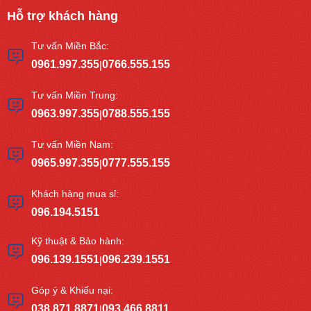
Hỗ trợ khách hàng
Tư vấn Miền Bắc:
0961.997.355
0766.555.155
|
Tư vấn Miền Trung:
0963.997.355
0788.555.155
|
Tư vấn Miền Nam:
0965.997.355
0777.555.155
|
Khách hàng mua sỉ:
096.194.5151
Kỹ thuật & Bảo hành:
096.139.1551
096.239.1551
|
Góp ý & Khiếu nại:
038.871.8871
093.466.8811
|