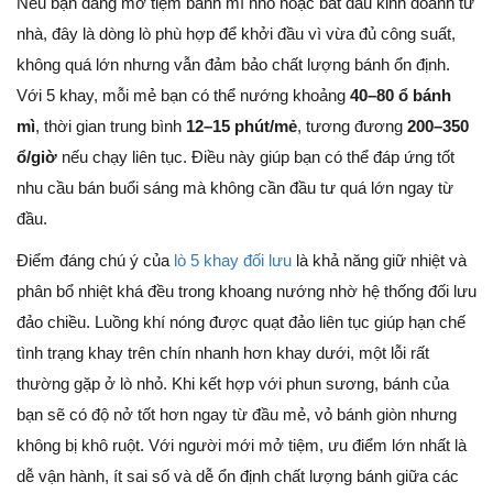
Nếu bạn đang mở tiệm bánh mì nhỏ hoặc bắt đầu kinh doanh từ
nhà, đây là dòng lò phù hợp để khởi đầu vì vừa đủ công suất,
không quá lớn nhưng vẫn đảm bảo chất lượng bánh ổn định.
Với 5 khay, mỗi mẻ bạn có thể nướng khoảng
40–80 ổ bánh
mì
, thời gian trung bình
12–15 phút/mẻ
, tương đương
200–350
ổ/giờ
nếu chạy liên tục. Điều này giúp bạn có thể đáp ứng tốt
nhu cầu bán buổi sáng mà không cần đầu tư quá lớn ngay từ
đầu.
Điểm đáng chú ý của
lò 5 khay đối lưu
là khả năng giữ nhiệt và
phân bổ nhiệt khá đều trong khoang nướng nhờ hệ thống đối lưu
đảo chiều. Luồng khí nóng được quạt đảo liên tục giúp hạn chế
tình trạng khay trên chín nhanh hơn khay dưới, một lỗi rất
thường gặp ở lò nhỏ. Khi kết hợp với phun sương, bánh của
bạn sẽ có độ nở tốt hơn ngay từ đầu mẻ, vỏ bánh giòn nhưng
không bị khô ruột. Với người mới mở tiệm, ưu điểm lớn nhất là
dễ vận hành, ít sai số và dễ ổn định chất lượng bánh giữa các