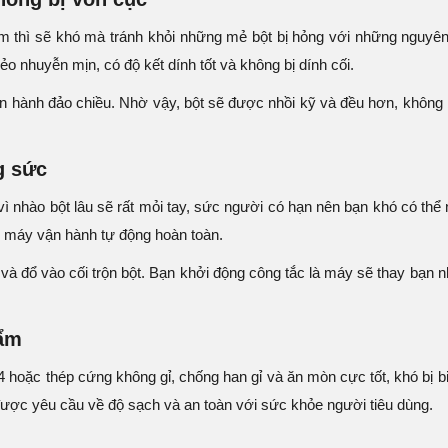
iệm thì sẽ khó mà tránh khỏi những mẻ bột bị hỏng với những nguyê
 nhuyễn mịn, có độ kết dính tốt và không bị dính cối.
n hành đảo chiều. Nhờ vậy, bột sẽ được nhồi kỹ và đều hơn, không
g sức
 vì nhào bột lâu sẽ rất mỏi tay, sức người có hạn nên bạn khó có th
ì máy vận hành tự động hoàn toàn.
h và đổ vào cối trộn bột. Bạn khởi động công tắc là máy sẽ thay bạn
hẩm
 hoặc thép cứng không gỉ, chống han gỉ và ăn mòn cực tốt, khó bị b
được yêu cầu về độ sạch và an toàn với sức khỏe người tiêu dùng.