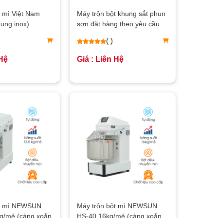
t mì Việt Nam
Máy trộn bột khung sắt phun
ung inox)
sơn đặt hàng theo yêu cầu
( )
 Hệ
Giá : Liên Hệ
ột mì NEWSUN
Máy trộn bột mì NEWSUN
g/mẻ (càng xoắn
HS-40 16kg/mẻ (càng xoắn