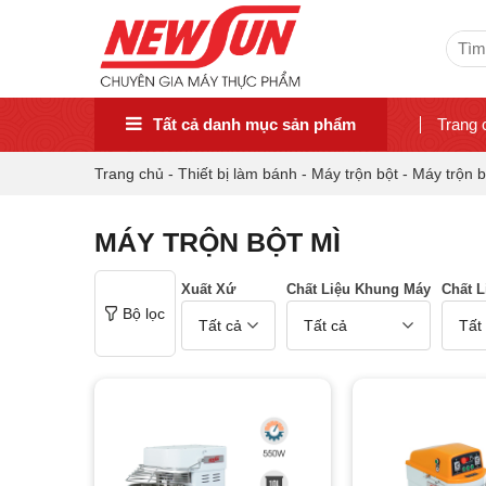
Sear
for:
Tất cả danh mục sản phẩm
Trang 
Trang chủ
-
Thiết bị làm bánh
-
Máy trộn bột
-
Máy trộn b
MÁY TRỘN BỘT MÌ
Xuất Xứ
Chất Liệu Khung Máy
Chất 
Bộ lọc
Tất cả
Tất cả
Tất