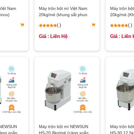
Việt Nam
Máy trộn bột mì Việt Nam
Máy trộn bộ
inox)
20kg/mẻ (khung sắt phun
20kg/mẻ (Kh
sơn)
( )
( )
Giá : Liên Hệ
Giá : Liên
ì NEWSUN
Máy trộn bột mì NEWSUN
Máy trộn b
càng xoắn
HS-20 8kg/mẻ (càng xoắn
HS-30 12.5k