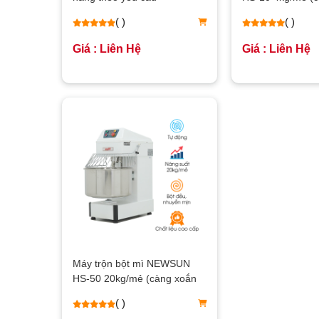
ốc)
( )
( )
Giá : Liên Hệ
Giá : Liên Hệ
Máy trộn bột mì NEWSUN
HS-50 20kg/mẻ (càng xoắn
ốc)
( )