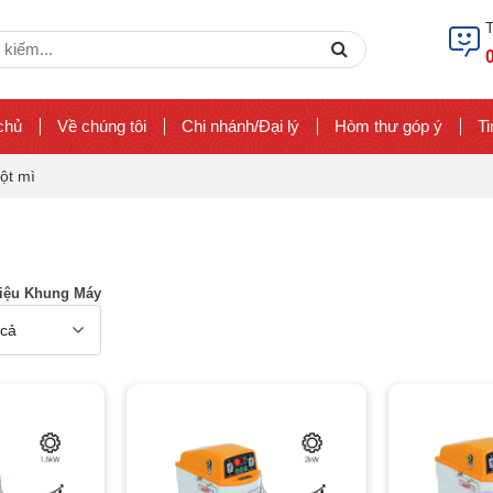
ch
Search
chủ
Về chúng tôi
Chi nhánh/Đại lý
Hòm thư góp ý
Ti
ột mì
Liệu Khung Máy
 cả