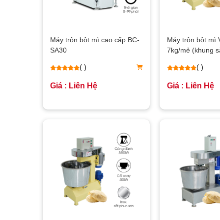
Máy trộn bột mì cao cấp BC-
Máy trộn bột mì 
SA30
7kg/mẻ (khung s
( )
( )
Giá : Liên Hệ
Giá : Liên Hệ