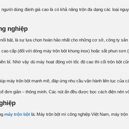
ười dùng đánh giá cao là có khả năng trộn đa dạng các loại nguyên l
ng nghiệp
nổi bật, là sự lựa chọn hoàn hảo nhất cho những cơ sở, công ty sản
cao cấp (đối với dòng máy trộn bột khung inox) hoặc sắt phun sơn (
bền bỉ. Nhờ vậy dù máy hoạt động với tốc độ cao thì cối trộn bột c
giúp máy trộn bột mạnh mẽ, đáp ứng nhu cầu vận hành liên tục của c
 kế đơn giản – thông minh. Các nút ấn đều được bọc cách điện nên v
ghiệp
òng
máy trộn bột
là: Máy trộn bột mì công nghiệp Việt Nam, máy trộn