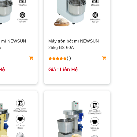
ột mì NEWSUN
Máy trộn bột mì NEWSUN
A
25kg BS-60A
( )
 Hệ
Giá : Liên Hệ