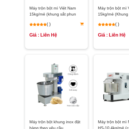
Máy trộn bột mì Việt Nam
Máy trộn bột mì 
15kg/mẻ (khung sắt phun
15kg/mẻ (Khung 
sơn)
( )
( )
Giá : Liên Hệ
Giá : Liên Hệ
Máy trộn bột khung inox đặt
Máy trộn bột m
hàng theo yêu cầu
HS-10 4kg/mẻ (