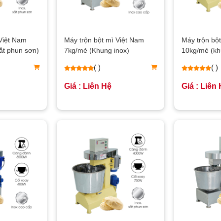
Việt Nam
Máy trộn bột mì Việt Nam
Máy trộn bộ
ắt phun sơn)
7kg/mẻ (Khung inox)
10kg/mẻ (kh
sơn)
( )
( )
Giá : Liên Hệ
Giá : Liên