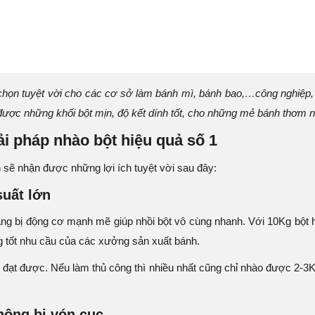
chọn tuyệt vời cho các cơ sở làm bánh mì, bánh bao,…công nghiệp, 
 được những khối bột mịn, độ kết dính tốt, cho những mẻ bánh thơm n
ải pháp nhào bột hiệu quả số 1
 sẽ nhận được những lợi ích tuyệt vời sau đây:
suất lớn
ng bị động cơ mạnh mẽ giúp nhồi bột vô cùng nhanh. Với 10Kg bột ho
g tốt nhu cầu của các xưởng sản xuất bánh.
 đạt được. Nếu làm thủ công thì nhiều nhất cũng chỉ nhào được 2-3K
không bị vón cục