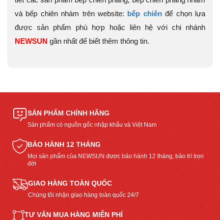
và bếp chiên nhám trên website:
bếp chiên
để chọn lựa
được sản phẩm phù hợp hoặc liên hệ với chi nhánh
NEWSUN
gần nhất để biết thêm thông tin.
SẢN PHẨM CHÍNH HÃNG
Sản phẩm có nguồn gốc nhập khẩu và Việt Nam
BẢO HÀNH 12 THÁNG
Mọi sản phẩm của NEWSUN được bảo hành 12 tháng, bảo trì trọn
đời
GIAO HÀNG TOÀN QUỐC
Chúng tôi nhận giao hàng toàn quốc 24/7
TƯ VẤN MUA HÀNG MIỄN PHÍ