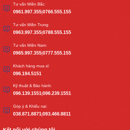
Tư vấn Miền Bắc:
0961.997.355
0766.555.155
|
Tư vấn Miền Trung:
0963.997.355
0788.555.155
|
Tư vấn Miền Nam:
0965.997.355
0777.555.155
|
Khách hàng mua sỉ:
096.194.5151
Kỹ thuật & Bảo hành:
096.139.1551
096.239.1551
|
Góp ý & Khiếu nại:
038.871.8871
093.466.8811
|
Kết nối với chúng tôi