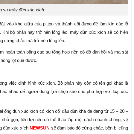
o su máy đùn xúc xích
t vào khe giữa của pitton và thành cối đựng để làm kín các lỗ
. Khi bộ phận này trở nên lỏng lẻo, máy đùn xúc xích sẽ có hiện
ông cứng chắc mà trở nên lỏng lẻo.
m hoàn toàn bằng cao su tổng hợp nên có độ đàn hồi và ma sát
 không lọt qua được.
rong việc định hình xúc xích. Bộ phận này còn có tên gọi khác là
hác nhau để người dùng lựa chọn sao cho phù hợp với loại xúc
oại ống đùn xúc xích có kích cỡ đầu đùn khá đa dạng từ 15 – 20 –
ế nhỏ gọn, tiện lợi nên có thể tháo lắp một cách nhanh chóng, vệ
ống đùn xúc xích
NEWSUN
sẽ đảm bảo độ cứng chắc, bền bỉ cũng