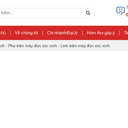
ch
Search
chủ
Về chúng tôi
Chi nhánh/Đại lý
Hòm thư góp ý
Ti
ích
-
Phụ kiện máy đùn xúc xích
-
Linh kiện máy đùn xúc xích