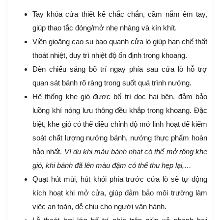
Tay khóa cửa thiết kế chắc chắn, cầm nắm êm tay,
giúp thao tắc đóng/mở nhẹ nhàng và kín khít.
Viền gioăng cao su bao quanh cửa lò giúp hạn chế thất
thoát nhiệt, duy trì nhiệt độ ổn định trong khoang.
Đèn chiếu sáng bố trí ngay phía sau cửa lò hỗ trợ
quan sát bánh rõ ràng trong suốt quá trình nướng.
Hệ thống khe gió được bố trí dọc hai bên, đảm bảo
luồng khí nóng lưu thông đều khắp trong khoang. Đặc
biệt, khe gió có thể điều chỉnh độ mở linh hoạt để kiểm
soát chất lượng nướng bánh, nướng thực phẩm hoàn
hảo nhất.
Ví dụ khi màu bánh nhạt có thể mở rộng khe
gió, khi bánh đã lên màu đậm có thể thu hẹp lại,…
Quạt hút mùi, hút khói phía trước cửa lò sẽ tự động
kích hoạt khi mở cửa, giúp đảm bảo môi trường làm
việc an toàn, dễ chịu cho người vận hành.