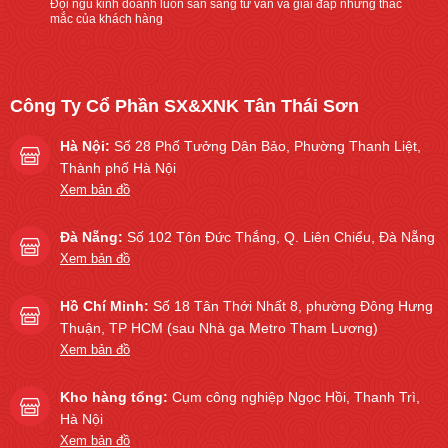
Đội ngũ kinh doanh luôn sẵn sàng tư vấn và giải đáp những thắc
mắc của khách hàng
Công Ty Cổ Phần SX&XNK Tân Thái Sơn
Hà Nội:
Số 28 Phố Tưởng Dân Bảo, Phường Thanh Liệt,
Thành phố Hà Nội
Xem bản đồ
Đà Nẵng:
Số 102 Tôn Đức Thắng, Q. Liên Chiểu, Đà Nẵng
Xem bản đồ
Hồ Chí Minh:
Số 18 Tân Thới Nhất 8, phường Đông Hưng
Thuận, TP HCM (sau Nhà ga Metro Tham Lương)
Xem bản đồ
Kho hàng tổng:
Cụm công nghiệp Ngọc Hồi, Thanh Trì,
Hà Nội
Xem bản đồ