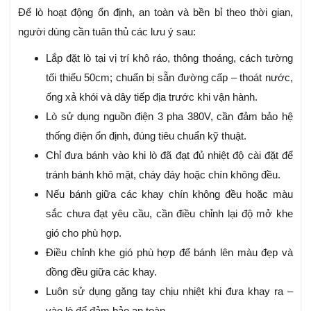
Để lò hoạt động ổn định, an toàn và bền bỉ theo thời gian,
người dùng cần tuân thủ các lưu ý sau:
Lắp đặt lò tại vị trí khô ráo, thông thoáng, cách tường
tối thiểu 50cm; chuẩn bị sẵn đường cấp – thoát nước,
ống xả khói và dây tiếp địa trước khi vận hành.
Lò sử dụng nguồn điện 3 pha 380V, cần đảm bảo hệ
thống điện ổn định, đúng tiêu chuẩn kỹ thuật.
Chỉ đưa bánh vào khi lò đã đạt đủ nhiệt độ cài đặt để
tránh bánh khô mặt, cháy đáy hoặc chín không đều.
Nếu bánh giữa các khay chín không đều hoặc màu
sắc chưa đạt yêu cầu, cần điều chỉnh lại độ mở khe
gió cho phù hợp.
Điều chỉnh khe gió phù hợp để bánh lên màu đẹp và
đồng đều giữa các khay.
Luôn sử dụng găng tay chịu nhiệt khi đưa khay ra –
vào lò để đảm bảo an toàn.