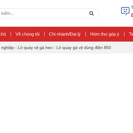
ch
Search
chủ
Về chúng tôi
Chi nhánh/Đại lý
Hòm thư góp ý
Ti
 nghiệp
-
Lò quay vịt gà heo
-
Lò quay gà vịt dùng điện 850