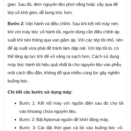
gian. Sau đó, đem nguyên liệu phơi nắng hoặc sấy qua để
lớp vỏ khô giòn, dễ bong tróc hơn.
Bước 2
: Vận hành và điều chỉnh. Sau khi kết nối máy nén
khí với máy bóc vỏ hành tỏi, người dùng cần điều chỉnh áp
suất khí nén thông qua van giảm áp. Với các tép tỏi nhỏ, nên
để áp suất vừa phải để tránh làm dập nát. Với tép tỏi to, có
thể tăng áp lực khí để vỏ văng ra sạch hơn. Cách sử dụng
máy bóc hành tỏi hiệu quả nhất là cho nguyên liệu vào phễu
một cách đều đặn, không đổ quá nhiều cùng lúc gây nghẽn
buồng bóc.
Chi tiết các bước sử dụng máy:
Bước 1: Kết nối máy với nguồn điện sau đó cho tỏi
vào khoang chứa nguyên liệu.
Bước 2: Bật Aptomat nguồn để khởi động máy.
Bước 3: Cài đặt thời gian xả tỏi vào buồng bóc vỏ.