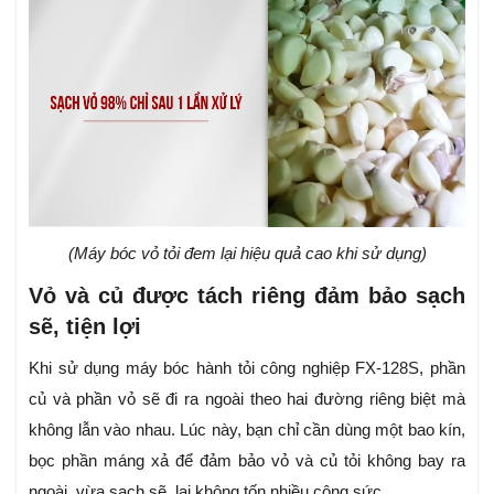
(Máy bóc vỏ tỏi đem lại hiệu quả cao khi sử dụng)
Vỏ và củ được tách riêng đảm bảo sạch
sẽ, tiện lợi
Khi sử dụng máy bóc hành tỏi công nghiệp FX-128S, phần
củ và phần vỏ sẽ đi ra ngoài theo hai đường riêng biệt mà
không lẫn vào nhau. Lúc này, bạn chỉ cần dùng một bao kín,
bọc phần máng xả để đảm bảo vỏ và củ tỏi không bay ra
ngoài, vừa sạch sẽ, lại không tốn nhiều công sức.