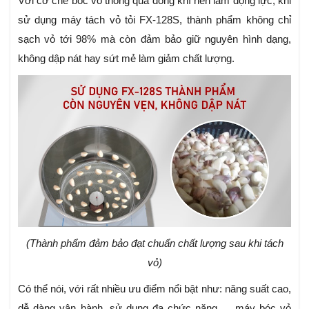
Với cơ chế bóc vỏ thông qua dòng khí nén làm động lực, khi
sử dụng máy tách vỏ tỏi FX-128S, thành phẩm không chỉ
sạch vỏ tới 98% mà còn đảm bảo giữ nguyên hình dạng,
không dập nát hay sứt mẻ làm giảm chất lượng.
(Thành phẩm đảm bảo đạt chuẩn chất lượng sau khi tách
vỏ)
Có thể nói, với rất nhiều ưu điểm nổi bật như: năng suất cao,
dễ dàng vận hành, sử dụng đa chức năng,… máy bóc vỏ