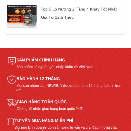
Top 5 Lò Nướng 2 Tầng 4 Khay Tốt Nhất
Giá Từ 12.5 Triệu
SẢN PHẨM CHÍNH HÃNG
Sản phẩm có nguồn gốc nhập khẩu và Việt Nam
BẢO HÀNH 12 THÁNG
Mọi sản phẩm của NEWSUN được bảo hành 12 tháng, bảo trì trọn
đời
GIAO HÀNG TOÀN QUỐC
Chúng tôi nhận giao hàng toàn quốc 24/7
TƯ VẤN MUA HÀNG MIỄN PHÍ
Đội ngũ kinh doanh luôn sẵn sàng tư vấn và giải đáp những thắc