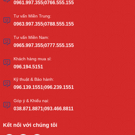
0961.997.355
0766.555.155
|
Tư vấn Miền Trung:
0963.997.355
0788.555.155
|
Tư vấn Miền Nam:
0965.997.355
0777.555.155
|
Khách hàng mua sỉ:
096.194.5151
Kỹ thuật & Bảo hành:
096.139.1551
096.239.1551
|
Góp ý & Khiếu nại:
038.871.8871
093.466.8811
|
Kết nối với chúng tôi