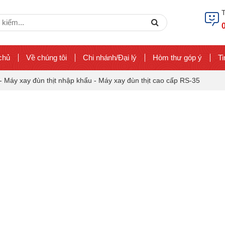
ch
Search
chủ
Về chúng tôi
Chi nhánh/Đại lý
Hòm thư góp ý
Ti
-
Máy xay đùn thịt nhập khẩu
-
Máy xay đùn thịt cao cấp RS-35