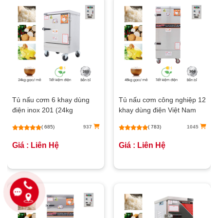
Tủ nấu cơm 6 khay dùng
Tủ nấu cơm công nghiệp 12
điện inox 201 (24kg
khay dùng điện Việt Nam
gạo/mẻ)
(48kg gạo/mẻ)
( 685)
937
( 783)
1045
Giá : Liên Hệ
Giá : Liên Hệ