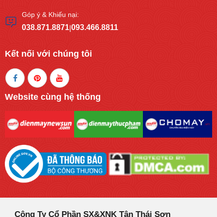
Góp ý & Khiếu nại:
038.871.8871
093.466.8811
|
Kết nối với chúng tôi
Website cùng hệ thống
Công Ty Cổ Phần SX&XNK Tân Thái Sơn