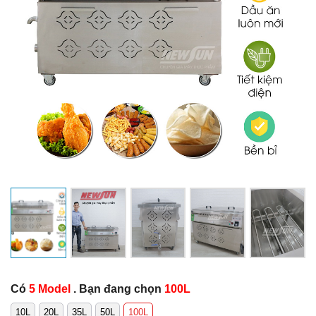
Có
5 Model
. Bạn đang chọn
100L
10L
20L
35L
50L
100L