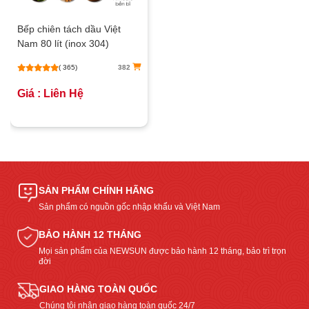
Bếp chiên tách dầu Việt
Nam 80 lít (inox 304)
( 365)
382
Giá : Liên Hệ
SẢN PHẨM CHÍNH HÃNG
Sản phẩm có nguồn gốc nhập khẩu và Việt Nam
BẢO HÀNH 12 THÁNG
Mọi sản phẩm của NEWSUN được bảo hành 12 tháng, bảo trì trọn
đời
GIAO HÀNG TOÀN QUỐC
Chúng tôi nhận giao hàng toàn quốc 24/7