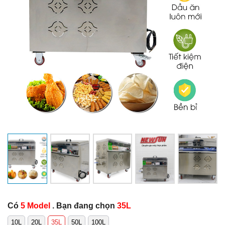
Có
5 Model
. Bạn đang chọn
35L
10L
20L
35L
50L
100L