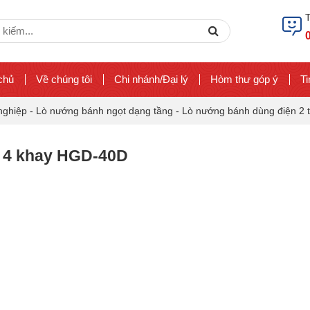
ch
Search
chủ
Về chúng tôi
Chi nhánh/Đại lý
Hòm thư góp ý
Ti
nghiệp
-
Lò nướng bánh ngọt dạng tầng
-
Lò nướng bánh dùng điện 2
g 4 khay HGD-40D