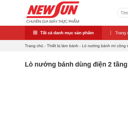
Sear
for:
Tất cả danh mục sản phẩm
Trang 
Trang chủ
-
Thiết bị làm bánh
-
Lò nướng bánh mì công 
Lò nướng bánh dùng điện 2 tần