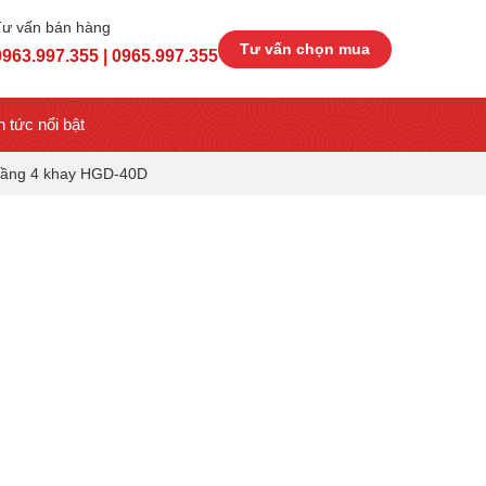
Tư vấn bán hàng
Tư vấn chọn mua
0963.997.355 | 0965.997.355
n tức nổi bật
 tầng 4 khay HGD-40D