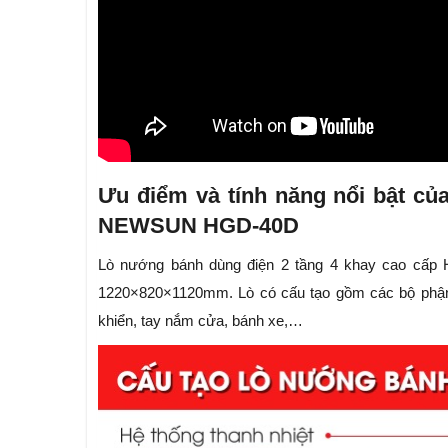
Ưu điểm và tính năng nổi bật củ
NEWSUN HGD-40D
Lò nướng bánh dùng điện 2 tầng 4 khay cao cấp H
1220×820×1120mm. Lò có cấu tạo gồm các bộ phận c
khiển, tay nắm cửa, bánh xe,…