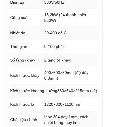
Điện áp
380V/50Hz
13,2kW (24 thanh nhiệt
Công suất
550W)
Nhiệt độ
20-400 độ C
Thời gian
0-100 phút
Số tầng (khay)
2 tầng (4 khay)
400×600×30mm (độ dày
Kích thước khay
0,8mm)
Kích thước khoang nướng
860×640×215mm (x2)
Kích thước lò
1220×820×1120mm
Inox 304 dày 1mm, cách
Chất liệu chính
nhiệt bông thủy tinh