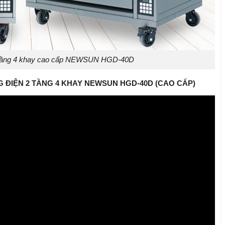
2 tầng 4 khay cao cấp NEWSUN HGD-40D
 ĐIỆN 2 TẦNG 4 KHAY NEWSUN HGD-40D (CAO CẤP)