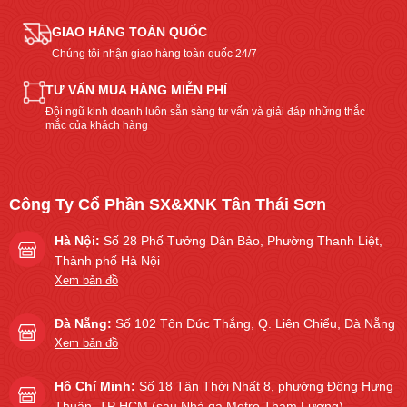
GIAO HÀNG TOÀN QUỐC
Chúng tôi nhận giao hàng toàn quốc 24/7
TƯ VẤN MUA HÀNG MIỄN PHÍ
Đội ngũ kinh doanh luôn sẵn sàng tư vấn và giải đáp những thắc
mắc của khách hàng
Công Ty Cổ Phần SX&XNK Tân Thái Sơn
Hà Nội:
Số 28 Phố Tưởng Dân Bảo, Phường Thanh Liệt,
Thành phố Hà Nội
Xem bản đồ
Đà Nẵng:
Số 102 Tôn Đức Thắng, Q. Liên Chiểu, Đà Nẵng
Xem bản đồ
Hồ Chí Minh:
Số 18 Tân Thới Nhất 8, phường Đông Hưng
Thuận, TP HCM (sau Nhà ga Metro Tham Lương)