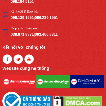
096.194.5151
Kỹ thuật & Bảo hành:
096.139.1551
096.239.1551
|
Góp ý & Khiếu nại:
038.871.8871
093.466.8811
|
Kết nối với chúng tôi
Website cùng hệ thống