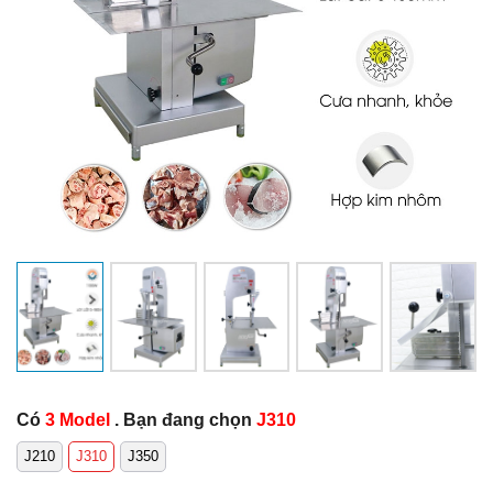
Có
3 Model
. Bạn đang chọn
J310
J210
J310
J350