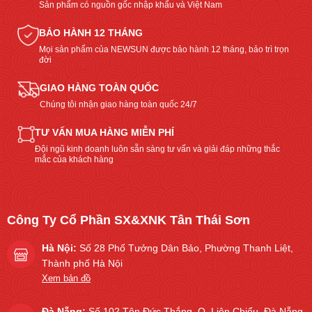
Sản phẩm có nguồn gốc nhập khẩu và Việt Nam
BẢO HÀNH 12 THÁNG
Mọi sản phẩm của NEWSUN được bảo hành 12 tháng, bảo trì trọn
đời
GIAO HÀNG TOÀN QUỐC
Chúng tôi nhận giao hàng toàn quốc 24/7
TƯ VẤN MUA HÀNG MIỄN PHÍ
Đội ngũ kinh doanh luôn sẵn sàng tư vấn và giải đáp những thắc
mắc của khách hàng
Công Ty Cổ Phần SX&XNK Tân Thái Sơn
Hà Nội:
Số 28 Phố Tưởng Dân Bảo, Phường Thanh Liệt,
Thành phố Hà Nội
Xem bản đồ
Đà Nẵng:
Số 102 Tôn Đức Thắng, Q. Liên Chiểu, Đà Nẵng