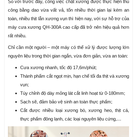
So với trước đây, công việc chặt xương được thực hiện thủ
công bằng dao vừa vất vả, tốn nhiều thời gian lại kém an
toàn, nhiều thịt lẫn xương vụn thì hiện nay, với sự hỗ trợ của
máy cưa xương QH-300A cao cấp đã trở nên hiệu quả hơn
rất nhiều.
Chỉ cần một người – một máy có thể xử lý được lượng lớn
nguyên liệu trong thời gian ngắn, vừa đơn giản, vừa an toàn:
Cưa xương nhanh, tốc độ 17,6m/phút;
Thành phẩm cắt ngọt mịn, hạn chế tối đa thịt và xương
vụn;
Tùy chỉnh độ dày mỏng lát cắt linh hoạt từ 0-180mm;
Sạch sẽ, đảm bảo vệ sinh an toàn thực phẩm;
Cắt được nhiều loại xương bò, xương heo, thịt cá,
thực phẩm đông lạnh, các loại nguyên liệu cứng,…