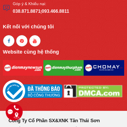
Góp ý & Khiếu nại:
038.871.8871
093.466.8811
|
Kết nối với chúng tôi
Website cùng hệ thống
Công Ty Cổ Phần SX&XNK Tân Thái Sơn