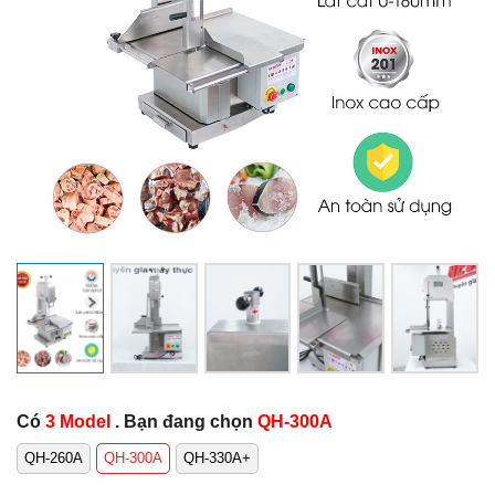
Có
3 Model
. Bạn đang chọn
QH-300A
QH-260A
QH-300A
QH-330A+