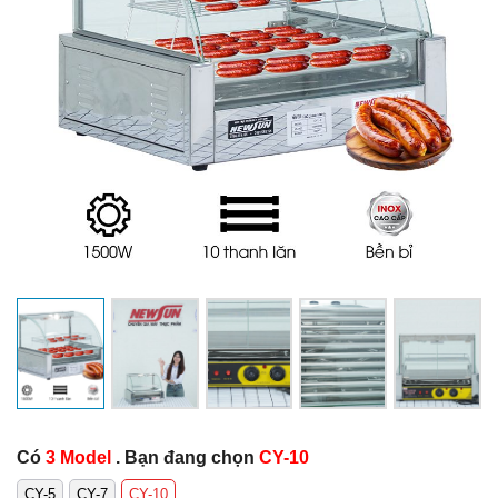
Có
3 Model
. Bạn đang chọn
CY-10
CY-5
CY-7
CY-10