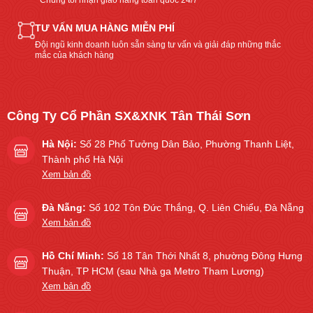
Chúng tôi nhận giao hàng toàn quốc 24/7
TƯ VẤN MUA HÀNG MIỄN PHÍ
Đội ngũ kinh doanh luôn sẵn sàng tư vấn và giải đáp những thắc
mắc của khách hàng
Công Ty Cổ Phần SX&XNK Tân Thái Sơn
Hà Nội:
Số 28 Phố Tưởng Dân Bảo, Phường Thanh Liệt,
Thành phố Hà Nội
Xem bản đồ
Đà Nẵng:
Số 102 Tôn Đức Thắng, Q. Liên Chiểu, Đà Nẵng
Xem bản đồ
Hồ Chí Minh:
Số 18 Tân Thới Nhất 8, phường Đông Hưng
Thuận, TP HCM (sau Nhà ga Metro Tham Lương)
Xem bản đồ