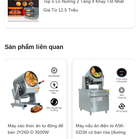
Top 5 Lò Nướng 2 Tầng 4 Khay Tốt Nhất
Giá Từ 12.5 Triệu
Sản phẩm liên quan
Máy xào thức ăn tự động để
Máy nấu ăn điện từ ASK-
bàn JY260-D 3500W
GD36 có bàn rửa (đường
kính chảo 36cm)