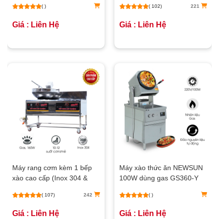
( )
( 102)
221
Giá : Liên Hệ
Giá : Liên Hệ
Máy rang cơm kèm 1 bếp
Máy xào thức ăn NEWSUN
xào cao cấp (Inox 304 &
100W dùng gas GS360-Y
chảo thép)
( 107)
242
( )
Giá : Liên Hệ
Giá : Liên Hệ