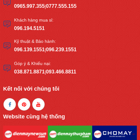
0965.997.355
0777.555.155
|
Khách hàng mua sỉ:
096.194.5151
Kỹ thuật & Bảo hành:
096.139.1551
096.239.1551
|
Góp ý & Khiếu nại:
038.871.8871
093.466.8811
|
Kết nối với chúng tôi
Website cùng hệ thống