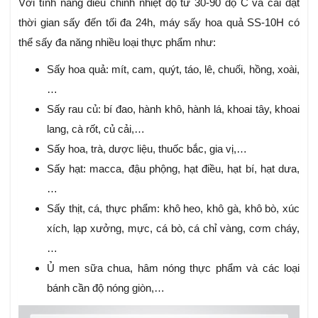
Với tính năng điều chỉnh nhiệt độ từ 30-90 độ C và cài đặt
thời gian sấy đến tối đa 24h, máy sấy hoa quả SS-10H có
thể sấy đa năng nhiều loại thực phẩm như:
Sấy hoa quả: mít, cam, quýt, táo, lê, chuối, hồng, xoài,
…
Sấy rau củ: bí đao, hành khô, hành lá, khoai tây, khoai
lang, cà rốt, củ cải,…
Sấy hoa, trà, dược liệu, thuốc bắc, gia vị,…
Sấy hạt: macca, đậu phộng, hạt điều, hạt bí, hạt dưa,
…
Sấy thịt, cá, thực phẩm: khô heo, khô gà, khô bò, xúc
xích, lạp xưởng, mực, cá bò, cá chỉ vàng, cơm cháy,
…
Ủ men sữa chua, hâm nóng thực phẩm và các loại
bánh cần độ nóng giòn,…