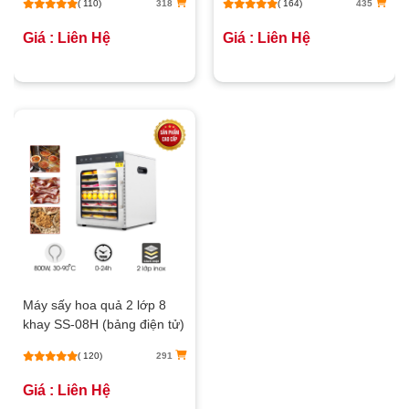
( 110)
318
( 164)
435
Giá : Liên Hệ
Giá : Liên Hệ
Máy sấy hoa quả 2 lớp 8
khay SS-08H (bảng điện tử)
( 120)
291
Giá : Liên Hệ