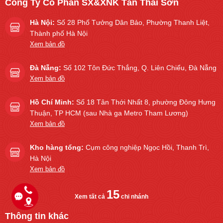
Công Ty Cổ Phần SX&XNK Tân Thái Sơn
Hà Nội:
Số 28 Phố Tưởng Dân Bảo, Phường Thanh Liệt,
Thành phố Hà Nội
Xem bản đồ
Đà Nẵng:
Số 102 Tôn Đức Thắng, Q. Liên Chiểu, Đà Nẵng
Xem bản đồ
Hồ Chí Minh:
Số 18 Tân Thới Nhất 8, phường Đông Hưng
Thuận, TP HCM (sau Nhà ga Metro Tham Lương)
Xem bản đồ
Kho hàng tổng:
Cụm công nghiệp Ngọc Hồi, Thanh Trì,
Hà Nội
Xem bản đồ
15
Xem tất cả
chi nhánh
Thông tin khác