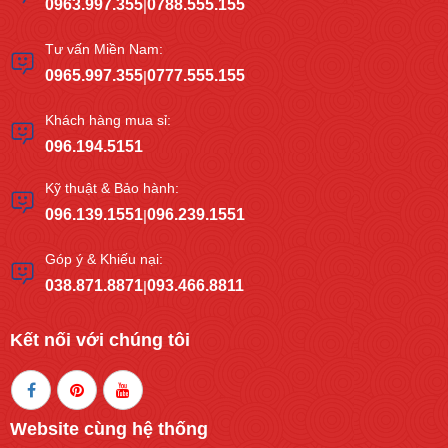
0963.997.355
0788.555.155
|
Tư vấn Miền Nam:
0965.997.355
0777.555.155
|
Khách hàng mua sỉ:
096.194.5151
Kỹ thuật & Bảo hành:
096.139.1551
096.239.1551
|
Góp ý & Khiếu nại:
038.871.8871
093.466.8811
|
Kết nối với chúng tôi
Website cùng hệ thống