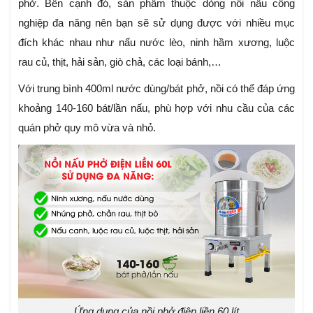
phở. Bên cạnh đó, sản phẩm thuộc dòng nồi nấu công
nghiệp đa năng nên bạn sẽ sử dụng được với nhiều mục
đích khác nhau như nấu nước lèo, ninh hầm xương, luộc
rau củ, thịt, hải sản, giò chả, các loại bánh,…
Với trung bình 400ml nước dùng/bát phở, nồi có thể đáp ứng
khoảng 140-160 bát/lần nấu, phù hợp với nhu cầu của các
quán phở quy mô vừa và nhỏ.
Ứng dụng của nồi phở điện liền 60 lít