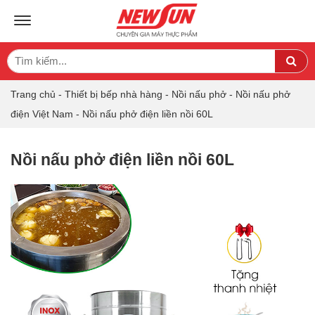
TOGGLE NAVIGATION
Search
Sea
for:
Trang chủ
-
Thiết bị bếp nhà hàng
-
Nồi nấu phở
-
Nồi nấu phở
điện Việt Nam
-
Nồi nấu phở điện liền nồi 60L
Nồi nấu phở điện liền nồi 60L