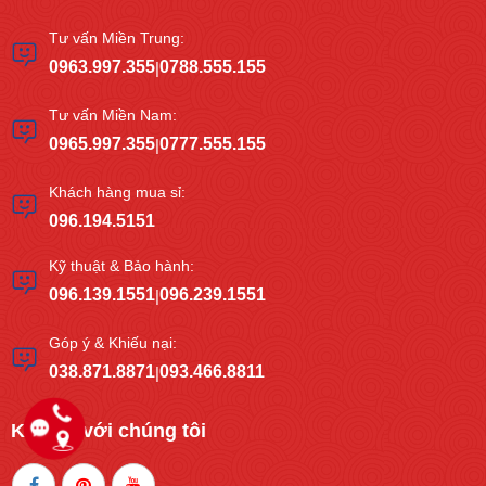
Tư vấn Miền Trung:
0963.997.355
0788.555.155
|
Tư vấn Miền Nam:
0965.997.355
0777.555.155
|
Khách hàng mua sỉ:
096.194.5151
Kỹ thuật & Bảo hành:
096.139.1551
096.239.1551
|
Góp ý & Khiếu nại:
038.871.8871
093.466.8811
|
Kết nối với chúng tôi