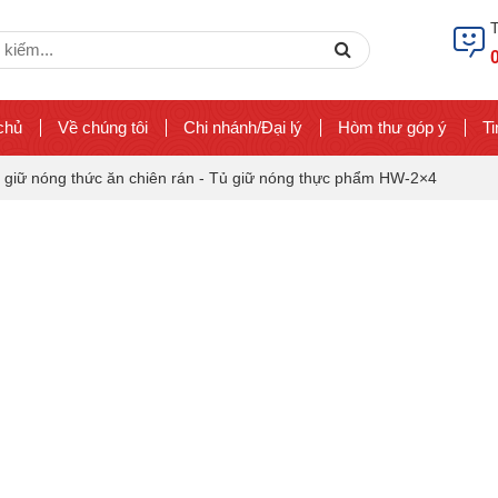
ch
Search
chủ
Về chúng tôi
Chi nhánh/Đại lý
Hòm thư góp ý
Ti
 giữ nóng thức ăn chiên rán
-
Tủ giữ nóng thực phẩm HW-2×4