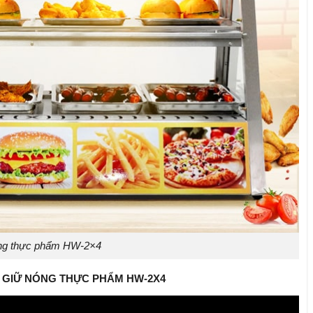
óng thực phẩm HW-2×4
Ủ GIỮ NÓNG THỰC PHẨM HW-2X4