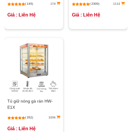
( 145)
174
( 2300)
1112
Giá : Liên Hệ
Giá : Liên Hệ
Tủ giữ nóng gà rán HW-
E1X
( 352)
3256
Giá : Liên Hệ