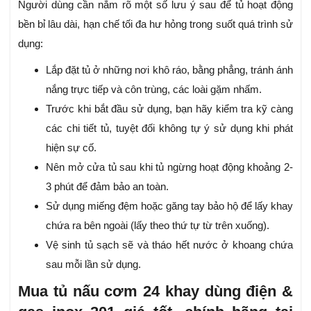
Người dùng cần nắm rõ một số lưu ý sau để tủ hoạt động
bền bỉ lâu dài, hạn chế tối đa hư hỏng trong suốt quá trình sử
dụng:
Lắp đặt tủ ở những nơi khô ráo, bằng phẳng, tránh ánh
nắng trực tiếp và côn trùng, các loài gặm nhấm.
Trước khi bắt đầu sử dụng, bạn hãy kiểm tra kỹ càng
các chi tiết tủ, tuyệt đối không tự ý sử dụng khi phát
hiện sự cố.
Nên mở cửa tủ sau khi tủ ngừng hoạt động khoảng 2-
3 phút để đảm bảo an toàn.
Sử dụng miếng đệm hoặc găng tay bảo hộ để lấy khay
chứa ra bên ngoài (lấy theo thứ tự từ trên xuống).
Vệ sinh tủ sạch sẽ và tháo hết nước ở khoang chứa
sau mỗi lần sử dụng.
Mua tủ nấu cơm 24 khay dùng điện &