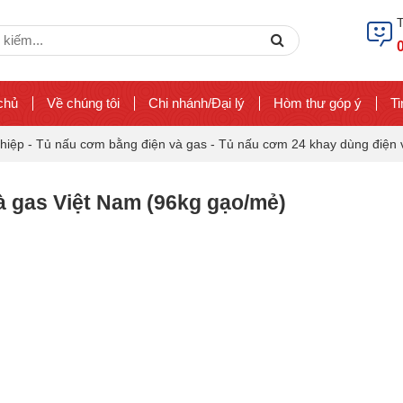
ch
Search
chủ
Về chúng tôi
Chi nhánh/Đại lý
Hòm thư góp ý
Ti
hiệp
-
Tủ nấu cơm bằng điện và gas
-
Tủ nấu cơm 24 khay dùng điện 
à gas Việt Nam (96kg gạo/mẻ)