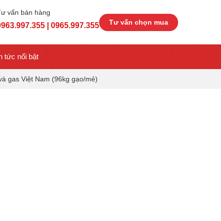
Tư vấn bán hàng
Tư vấn chọn mua
0963.997.355 | 0965.997.355
n tức nổi bật
và gas Việt Nam (96kg gạo/mẻ)