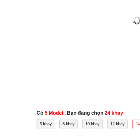
Có
5 Model
. Bạn đang chọn
24 khay
6 khay
8 khay
10 khay
12 khay
24