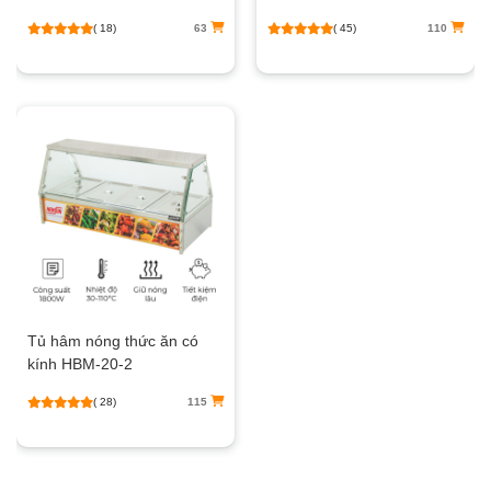
( 18)
63
( 45)
110
Tủ hâm nóng thức ăn có
kính HBM-20-2
( 28)
115