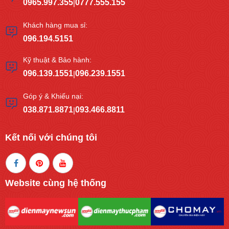
0965.997.355
0777.555.155
|
Khách hàng mua sỉ:
096.194.5151
Kỹ thuật & Bảo hành:
096.139.1551
096.239.1551
|
Góp ý & Khiếu nại:
038.871.8871
093.466.8811
|
Kết nối với chúng tôi
Website cùng hệ thống