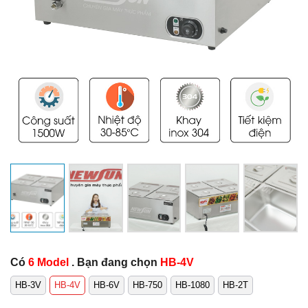
Có
6 Model
. Bạn đang chọn
HB-4V
HB-3V
HB-4V
HB-6V
HB-750
HB-1080
HB-2T