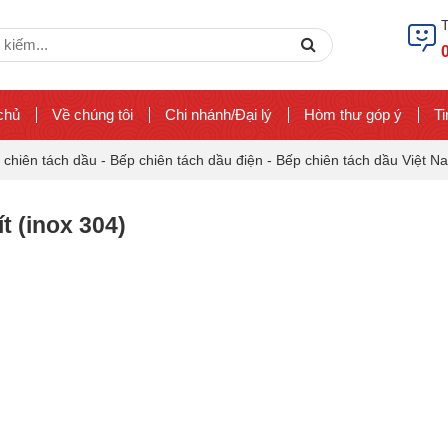
ch
Search
chủ
Về chúng tôi
Chi nhánh/Đại lý
Hòm thư góp ý
Ti
 chiên tách dầu
-
Bếp chiên tách dầu điện
-
Bếp chiên tách dầu Việt Na
t (inox 304)