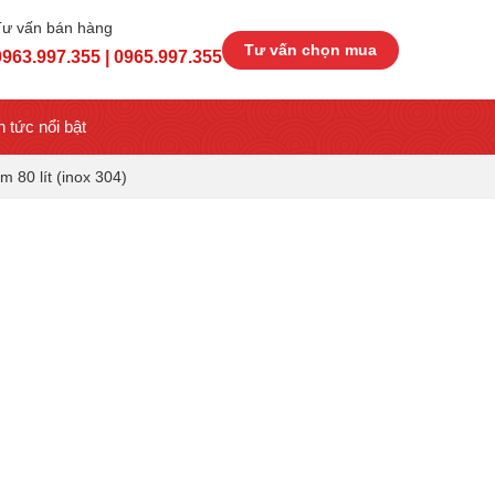
Tư vấn bán hàng
Tư vấn chọn mua
0963.997.355 | 0965.997.355
n tức nổi bật
m 80 lít (inox 304)