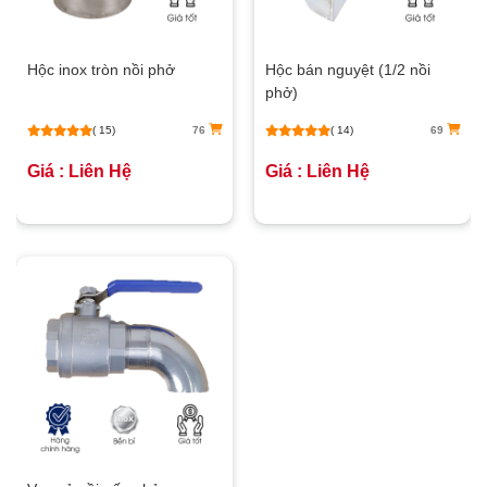
Hộc inox tròn nồi phở
Hộc bán nguyệt (1/2 nồi
phở)
( 15)
76
( 14)
69
Giá : Liên Hệ
Giá : Liên Hệ