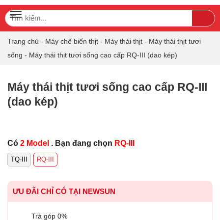
Search
TOGGLE NAVIGATION
Sea
for:
Trang chủ
-
Máy chế biến thịt
-
Máy thái thịt
-
Máy thái thịt tươi
sống
-
Máy thái thịt tươi sống cao cấp RQ-III (dao kép)
Máy thái thịt tươi sống cao cấp RQ-III
(dao kép)
Có
2 Model
. Bạn đang chọn
RQ-III
TQ-III
RQ-III
ƯU ĐÃI CHỈ CÓ TẠI NEWSUN
Trả góp 0%