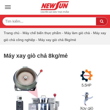
TOGGLE NAVIGATION
Search
Sea
for:
Trang chủ
-
Máy chế biến thực phẩm
-
Máy làm giò chả
-
Máy xay
giò chả công nghiệp
-
Máy xay giò chả 8kg/mẻ
Máy xay giò chả 8kg/mẻ