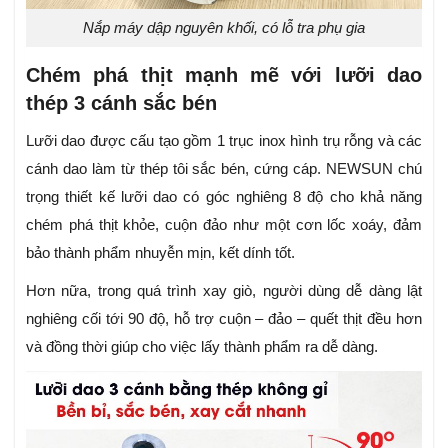
Nắp máy dập nguyên khối, có lỗ tra phụ gia
Chém phá thịt mạnh mẽ với lưỡi dao
thép 3 cánh sắc bén
Lưỡi dao được cấu tạo gồm 1 trục inox hình trụ rỗng và các
cánh dao làm từ thép tôi sắc bén, cứng cáp. NEWSUN
chú
trọng thiết kế lưỡi dao có góc nghiêng 8 độ cho khả năng
chém phá thịt khỏe, cuộn đảo như một cơn lốc xoáy, đảm
bảo thành phẩm nhuyễn mịn, kết dính tốt.
Hơn nữa, trong quá trình xay giò, người dùng dễ dàng lật
nghiêng cối tới 90 độ, hỗ trợ cuộn – đảo – quết thịt đều hơn
và đồng thời giúp cho việc lấy thành phẩm ra dễ dàng.