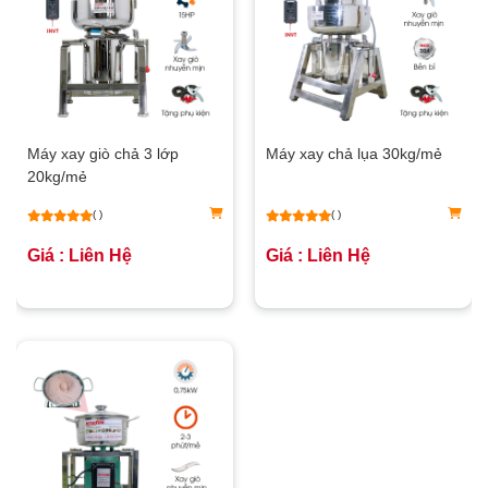
Máy xay giò chả 3 lớp
Máy xay chả lụa 30kg/mẻ
20kg/mẻ
( )
( )
Giá : Liên Hệ
Giá : Liên Hệ