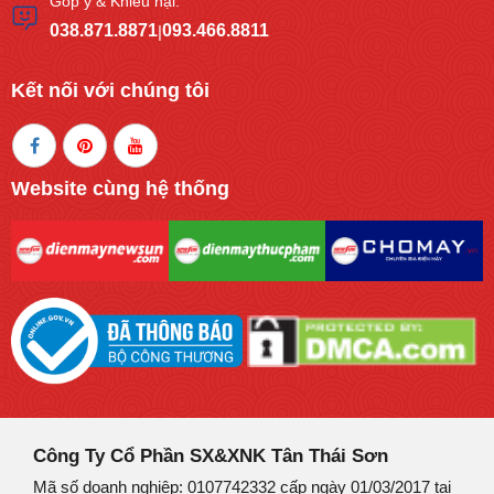
Góp ý & Khiếu nại:
038.871.8871
093.466.8811
|
Kết nối với chúng tôi
Website cùng hệ thống
Công Ty Cổ Phần SX&XNK Tân Thái Sơn
Mã số doanh nghiệp: 0107742332 cấp ngày 01/03/2017 tại