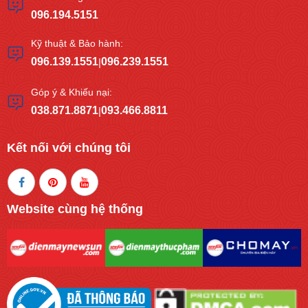
096.194.5151
Kỹ thuật & Bảo hành:
096.139.1551
096.239.1551
|
Góp ý & Khiếu nại:
038.871.8871
093.466.8811
|
Kết nối với chúng tôi
Website cùng hệ thống