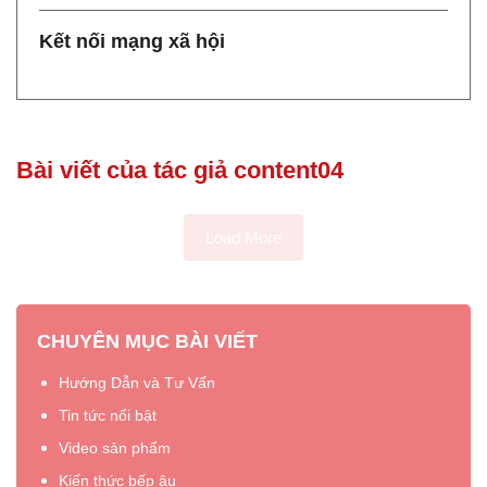
Kết nối mạng xã hội
Bài viết của tác giả content04
Load More
CHUYÊN MỤC BÀI VIẾT
Hướng Dẫn và Tư Vấn
Tin tức nổi bật
Video sản phẩm
Kiến thức bếp âu