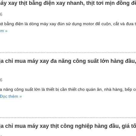
thịt
áy xay thịt bằng điện xay nhanh, thịt tơi mịn đồng đ
loại
26
to
công
ịt bằng điện là dòng máy xay đùn sử dụng motor để cuộn, cắt và đưa t
suất
“Top
êm »
lớn,
5
năng
máy
suất
xay
đến
thịt
ịa chỉ mua máy xay đa năng công suất lớn hàng đầu,
650kg/h”
bằng
điện
xay
26
nhanh,
 năng công suất lớn là thiết bị cần thiết cho quán ăn, nhà hàng, bếp 
thịt
“Top
Đọc thêm »
tơi
5
mịn
địa
đồng
chỉ
đều”
mua
ịa chỉ mua máy xay thịt công nghiệp hàng đầu, giá tố
máy