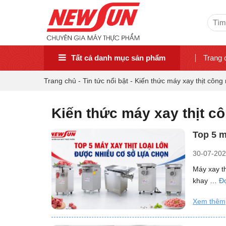
Sear
for:
Tất cả danh mục sản phẩm
Trang 
Trang chủ
-
Tin tức nổi bật
-
Kiến thức máy xay thịt công
Kiến thức máy xay thịt c
Top 5 m
30-07-20
Máy xay th
khay …
Đ
Xem thêm