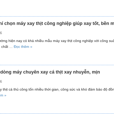
công
5
nghiệp
địa
hàng
chỉ
đầu”
cung
chí chọn máy xay thịt công nghiệp giúp xay tốt, bền
cấp
26
máy
xay
rường hiện nay có khá nhiều mẫu máy xay thịt công nghiệp với công suấ
đa
“4
, chất …
Đọc thêm »
năng
tiêu
công
chí
nghiệp
chọn
uy
máy
 dòng máy chuyên xay cá thịt xay nhuyễn, mịn
tín”
xay
26
thịt
công
y thịt cá thủ công tốn nhiều thời gian, công sức và khó đảm bảo độ đồ
nghiệp
“Gợi
êm »
giúp
ý
xay
5
tốt,
dòng