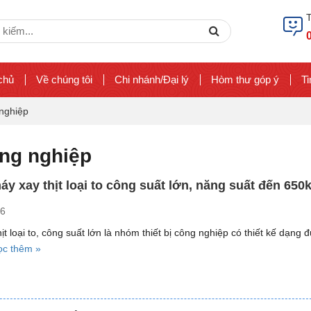
ch
Search
chủ
Về chúng tôi
Chi nhánh/Đại lý
Hòm thư góp ý
Ti
 nghiệp
ông nghiệp
áy xay thịt loại to công suất lớn, năng suất đến 650
26
ịt loại to, công suất lớn là nhóm thiết bị công nghiệp có thiết kế dạng 
“Top
ọc thêm »
5
máy
xay