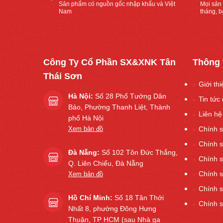
Sản phẩm có nguồn gốc nhập khẩu và Việt
Mọi sản
Nam
tháng, bả
Công Ty Cổ Phần SX&XNK Tân
Thông 
Thái Sơn
Giới th
Hà Nội:
Số 28 Phố Tưởng Dân
Tin tức 
Bảo, Phường Thanh Liệt, Thành
Liên hệ
phố Hà Nội
Xem bản đồ
Chính s
Chính 
Đà Nẵng:
Số 102 Tôn Đức Thắng,
Chính 
Q. Liên Chiểu, Đà Nẵng
Chính s
Xem bản đồ
Chính s
Hồ Chí Minh:
Số 18 Tân Thới
Chính 
Nhất 8, phường Đông Hưng
Thuận, TP HCM (sau Nhà ga