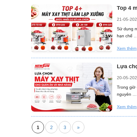
Top 4 m
21-05-20
Sử dụng m
hạn chế 
Xem thêm
Lựa chọ
20-05-20
Trong giờ
nguyên 
Xem thêm
1
2
3
»