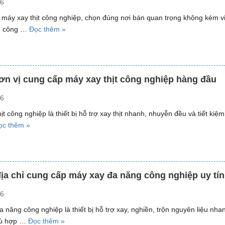
26
xay
đa
ư máy xay thịt công nghiệp, chọn đúng nơi bán quan trọng không kém v
năng
“Top
g công …
Đọc thêm »
công
5
suất
địa
lớn
chỉ
hàng
mua
ơn vị cung cấp máy xay thịt công nghiệp hàng đầu
đầu,
máy
giá
26
xay
tốt”
thịt
ịt công nghiệp là thiết bị hỗ trợ xay thịt nhanh, nhuyễn đều và tiết kiệ
công
“Top
ọc thêm »
nghiệp
4
hàng
đơn
đầu,
vị
giá
cung
ịa chỉ cung cấp máy xay đa năng công nghiệp uy tín
tốt”
cấp
26
máy
xay
 năng công nghiệp là thiết bị hỗ trợ xay, nghiền, trộn nguyên liệu nha
thịt
“TOP
hù hợp …
Đọc thêm »