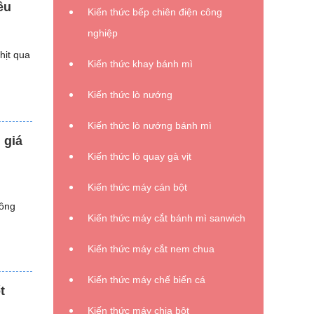
ều
Kiến thức bếp chiên điện công
nghiệp
hịt qua
Kiến thức khay bánh mì
Kiến thức lò nướng
Kiến thức lò nướng bánh mì
 giá
Kiến thức lò quay gà vịt
Kiến thức máy cán bột
công
Kiến thức máy cắt bánh mì sanwich
Kiến thức máy cắt nem chua
Kiến thức máy chế biến cá
t
Kiến thức máy chia bột