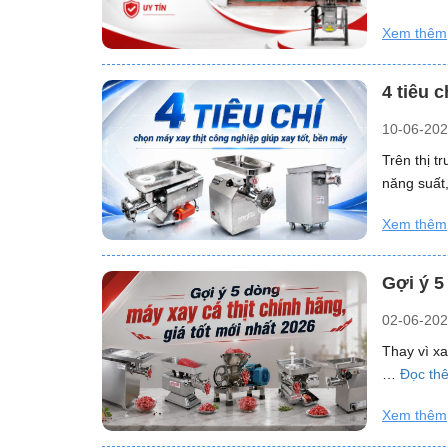
Xem thêm
4 tiêu 
10-06-20
Trên thị t
năng suất
Xem thêm
Gợi ý 5
02-06-20
Thay vì xa
…
Đọc th
Xem thêm