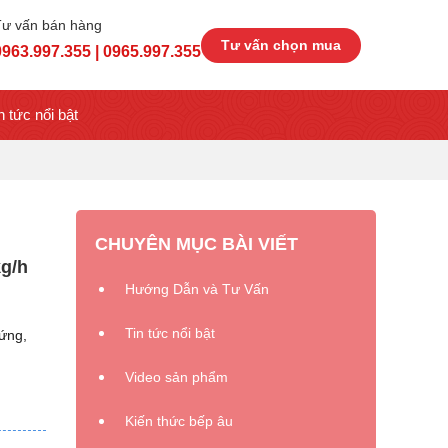
Tư vấn bán hàng
Tư vấn chọn mua
0963.997.355 | 0965.997.355
n tức nổi bật
CHUYÊN MỤC BÀI VIẾT
kg/h
Hướng Dẫn và Tư Vấn
Tin tức nổi bật
đứng,
Video sản phẩm
Kiến thức bếp âu