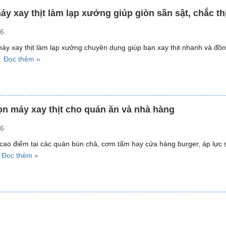
bền
máy
áy xay thịt làm lạp xưởng giúp giòn sần sật, chắc th
máy “
chuyên
26
xay
cá
áy xay thịt làm lạp xưởng chuyên dụng giúp bạn xay thịt nhanh và đồn
thịt
“Top
…
Đọc thêm »
xay
4
nhuyễn,
máy
mịn”
xay
thịt
n máy xay thịt cho quán ăn và nhà hàng
làm
26
lạp
xưởng
 cao điểm tại các quán bún chả, cơm tấm hay cửa hàng burger, áp lực 
giúp
“Lựa
…
Đọc thêm »
giòn
chọn
sần
máy
sật,
xay
chắc
thịt
thịt”
cho
quán