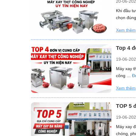
20-06-20
Khi đầu t
chọn đún
Xem thêm
Top 4 đ
19-06-20
Máy xay th
công …
Đ
Xem thêm
TOP 5 đ
19-06-20
Máy xay đa
chóng, p