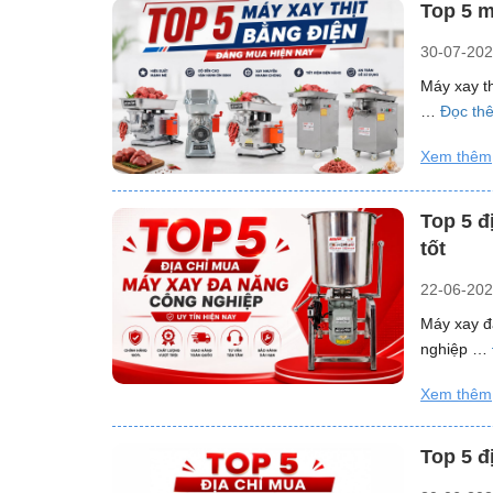
Top 5 m
30-07-20
Máy xay th
…
Đọc th
Xem thêm
Top 5 đ
tốt
22-06-20
Máy xay đa
nghiệp …
Xem thêm
Top 5 đ