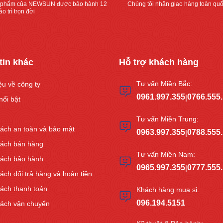
 phẩm của NEWSUN được bảo hành 12
Chúng tôi nhận giao hàng toàn quố
o trì trọn đời
tin khác
Hỗ trợ khách hàng
Tư vấn Miền Bắc:
iệu về công ty
0961.997.355
0766.555
|
nổi bật
Tư vấn Miền Trung:
ách an toàn và bảo mật
0963.997.355
0788.555
|
sách bán hàng
Tư vấn Miền Nam:
sách bảo hành
0965.997.355
0777.555
|
ách đổi trả hàng và hoàn tiền
ách thanh toán
Khách hàng mua sỉ:
096.194.5151
sách vận chuyển