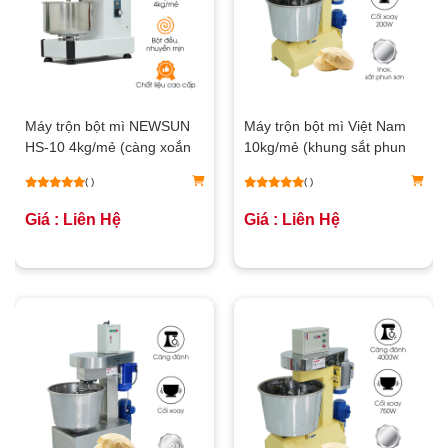
Máy trộn bột mì NEWSUN
Máy trộn bột mì Việt Nam
HS-10 4kg/mẻ (càng xoắn
10kg/mẻ (khung sắt phun
ốc)
sơn)
( )
( )
Giá : Liên Hệ
Giá : Liên Hệ