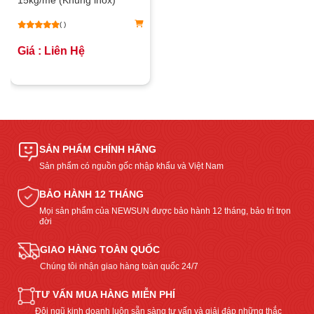
( )
Giá : Liên Hệ
SẢN PHẨM CHÍNH HÃNG
Sản phẩm có nguồn gốc nhập khẩu và Việt Nam
BẢO HÀNH 12 THÁNG
Mọi sản phẩm của NEWSUN được bảo hành 12 tháng, bảo trì trọn
đời
GIAO HÀNG TOÀN QUỐC
Chúng tôi nhận giao hàng toàn quốc 24/7
TƯ VẤN MUA HÀNG MIỄN PHÍ
Đội ngũ kinh doanh luôn sẵn sàng tư vấn và giải đáp những thắc