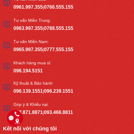
0961.997.355
0766.555.155
|
Tư vấn Miền Trung:
0963.997.355
0788.555.155
|
Tư vấn Miền Nam:
0965.997.355
0777.555.155
|
Khách hàng mua sỉ:
096.194.5151
Kỹ thuật & Bảo hành:
096.139.1551
096.239.1551
|
Góp ý & Khiếu nại:
038.871.8871
093.466.8811
|
Kết nối với chúng tôi