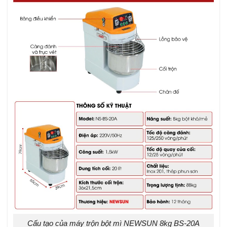
Cấu tạo của máy trộn bột mì NEWSUN 8kg BS-20A