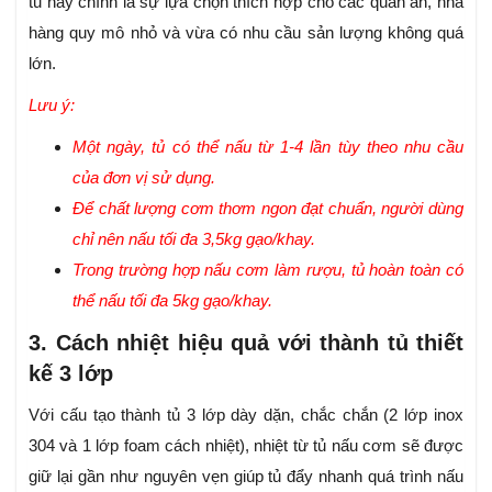
tủ này chính là sự lựa chọn thích hợp cho các quán ăn, nhà
hàng quy mô nhỏ và vừa có nhu cầu sản lượng không quá
lớn.
Lưu ý:
Một ngày, tủ có thể nấu từ 1-4 lần tùy theo nhu cầu
của đơn vị sử dụng.
Để chất lượng cơm thơm ngon đạt chuẩn, người dùng
chỉ nên nấu tối đa 3,5kg gạo/khay.
Trong trường hợp nấu cơm làm rượu, tủ hoàn toàn có
thể nấu tối đa 5kg gạo/khay.
3. Cách nhiệt hiệu quả với thành tủ thiết
kế 3 lớp
Với cấu tạo thành tủ 3 lớp dày dặn, chắc chắn (2 lớp inox
304 và 1 lớp foam cách nhiệt), nhiệt từ tủ nấu cơm sẽ được
giữ lại gần như nguyên vẹn giúp tủ đẩy nhanh quá trình nấu