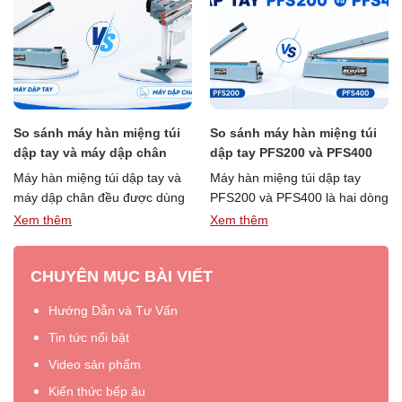
So sánh máy hàn miệng túi
So sánh máy hàn miệng túi
dập tay và máy dập chân
dập tay PFS200 và PFS400
Máy hàn miệng túi dập tay và
Máy hàn miệng túi dập tay
máy dập chân đều được dùng
PFS200 và PFS400 là hai dòng
để hàn kín bao bì, bảo quản …
máy hàn túi mini được sử dụng
Xem thêm
Xem thêm
eview
“So
“So
Đọc thêm »
phổ …
Đọc thêm »
sánh
sánh
CHUYÊN MỤC BÀI VIẾT
ớng
máy
máy
n
hàn
hàn
Hướng Dẫn và Tư Vấn
miệng
miệng
ng
túi
túi
Tin tức nổi bật
y
dập
dập
Video sản phẩm
n
tay
tay
Kiến thức bếp âu
ệng
và
PFS200