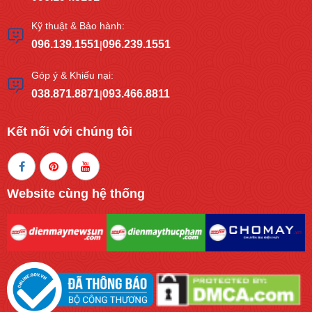
Kỹ thuật & Bảo hành:
096.139.1551
096.239.1551
|
Góp ý & Khiếu nại:
038.871.8871
093.466.8811
|
Kết nối với chúng tôi
Website cùng hệ thống