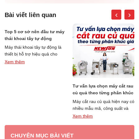
‹
›
Bài viết liên quan
Top 5 cơ sở nên đầu tư máy
thái khoai tây tự động
Máy thái khoai tây tự động là
thiết bị hỗ trợ hiệu quả cho
nhiều cơ sở chế biến, kinh …
Xem thêm
“Top
Đọc thêm »
5
cơ
Tư vấn lựa chọn máy cắt rau
sở
củ quả theo từng phân khúc
nên
giá
đầu
Máy cắt rau củ quả hiện nay có
tư
nhiều mẫu mã, công suất và
máy
phân khúc giá khác nhau,
Xem thêm
“Tư
thái
khiến …
Đọc thêm »
vấn
khoai
CHUYÊN MỤC BÀI VIẾT
lựa
tây