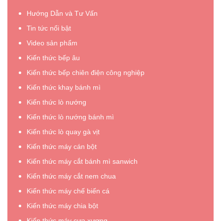
chọn
tự
Hướng Dẫn và Tư Vấn
máy
động”
cắt
Tin tức nổi bật
rau
Video sản phẩm
củ
Kiến thức bếp âu
quả
theo
Kiến thức bếp chiên điện công nghiệp
từng
Kiến thức khay bánh mì
phân
Kiến thức lò nướng
khúc
giá”
Kiến thức lò nướng bánh mì
Kiến thức lò quay gà vịt
Kiến thức máy cán bột
Kiến thức máy cắt bánh mì sanwich
Kiến thức máy cắt nem chua
Kiến thức máy chế biến cá
Kiến thức máy chia bột
Kiến thức máy cưa xương