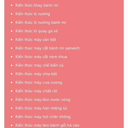
mùi
động
Kiến thức khay bánh mì
thơm
rang,
Kiến thức lò nướng
tự
chín
nhiên
đều
Kiến thức lò nướng bánh mì
của
hạt”
Kiến thức lò quay gà vịt
hạt”
Kiến thức máy cán bột
Kiến thức máy cắt bánh mì sanwich
Kiến thức máy cắt nem chua
Kiến thức máy chế biến cá
Kiến thức máy chia bột
Kiến thức máy cưa xương
Kiến thức máy chiết rót
Kiến thức máy đun nước nóng
Kiến thức máy hàn miệng túi
Kiến thức máy hút chân không
Kiến thức máy làm bánh gối há cảo