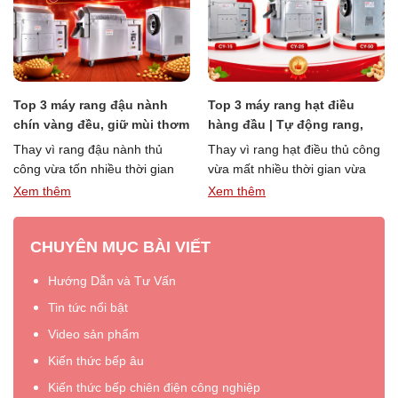
p 3 máy rang đậu nành
Top 3 máy rang hạt điều
Top
ín vàng đều, giữ mùi thơm
hàng đầu | Tự động rang,
đều
 nhiên của hạt
chín đều hạt
ay vì rang đậu nành thủ
Thay vì rang hạt điều thủ công
Thay
ng vừa tốn nhiều thời gian
vừa mất nhiều thời gian vừa
thủ 
a khó kiểm soát nhiệt độ
khó kiểm soát nhiệt độ, hiện
dễ c
m thêm
Xem thêm
Xem
“Top
“Top
ng đều, …
Đọc thêm »
nay …
Đọc thêm »
xưở
3
3
CHUYÊN MỤC BÀI VIẾT
máy
máy
rang
rang
Hướng Dẫn và Tư Vấn
đậu
hạt
nành
điều
Tin tức nổi bật
chín
hàng
Video sản phẩm
vàng
đầu
Kiến thức bếp âu
đều,
|
giữ
Tự
Kiến thức bếp chiên điện công nghiệp