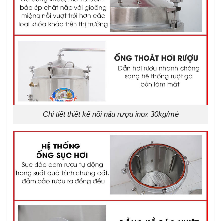
Chi tiết thiết kế nồi nấu rượu inox 30kg/mẻ