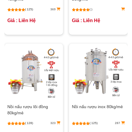
( 125)
369
( )
Giá : Liên Hệ
Giá : Liên Hệ
Nồi nấu rượu lõi đồng
Nồi nấu rượu inox 80kg/mẻ
80kg/mẻ
( 128)
323
( 125)
287