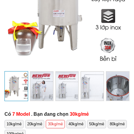
Có
7 Model
. Bạn đang chọn
30kg/mẻ
10kg/mẻ
20kg/mẻ
30kg/mẻ
40kg/mẻ
50kg/mẻ
80kg/mẻ
100kg/mẻ