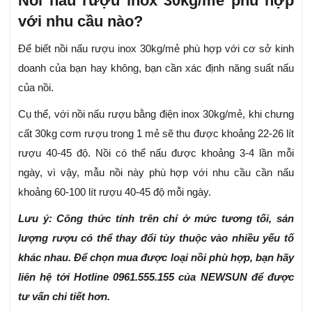
Nồi nấu rượu inox 30kg/mẻ phù hợp
với nhu cầu nào?
Để biết nồi nấu rượu inox 30kg/mẻ phù hợp với cơ sở kinh
doanh của bạn hay không, bạn cần xác định năng suất nấu
của nồi.
Cụ thể, với nồi nấu rượu bằng điện inox 30kg/mẻ, khi chưng
cất 30kg cơm rượu trong 1 mẻ sẽ thu được khoảng 22-26 lít
rượu 40-45 độ.
Nồi có thể nấu được khoảng 3-4 lần mỗi
ngày, vì vậy, mẫu nồi này phù hợp với nhu cầu cần nấu
khoảng 60-100 lít rượu 40-45 độ mỗi ngày.
Lưu ý: Công thức tính trên chỉ ở mức tương tối, sản
lượng rượu có thể thay đổi tùy thuộc vào nhiều yếu tố
khác nhau. Để chọn mua được loại nồi phù hợp, bạn hãy
liên hệ tới Hotline 0961.555.155 của NEWSUN
để được
tư vấn chi tiết hơn.