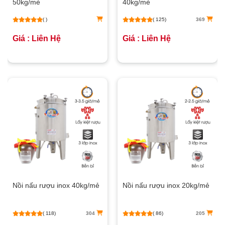
50kg/mẻ
40kg/mẻ
( )
( 125)
369
Giá : Liên Hệ
Giá : Liên Hệ
Nồi nấu rượu inox 40kg/mẻ
Nồi nấu rượu inox 20kg/mẻ
( 118)
304
( 86)
205