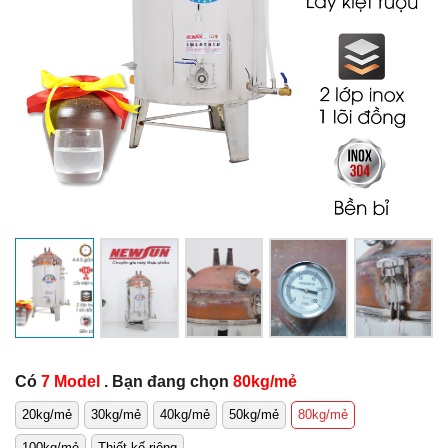
Có
7 Model
. Bạn đang chọn
80kg/mẻ
20kg/mẻ
30kg/mẻ
40kg/mẻ
50kg/mẻ
80kg/mẻ
100kg/mẻ
Thiết kế riêng