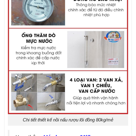
Chi tiết thiết kế nồi nấu rượu lõi đồng 80kg/mẻ