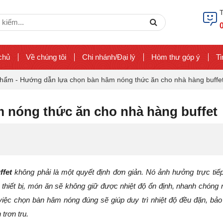
ch
Search
chủ
Về chúng tôi
Chi nhánh/Đại lý
Hòm thư góp ý
Ti
 phẩm
-
Hướng dẫn lựa chọn bàn hâm nóng thức ăn cho nhà hàng buffe
 nóng thức ăn cho nhà hàng buffet
ffet
không phải là một quyết định đơn giản. Nó ảnh hưởng trực tiế
thiết bị, món ăn sẽ không giữ được nhiệt độ ổn định, nhanh chóng 
 việc chọn bàn hâm nóng đúng sẽ giúp duy trì nhiệt độ đều đặn, bảo
trơn tru.