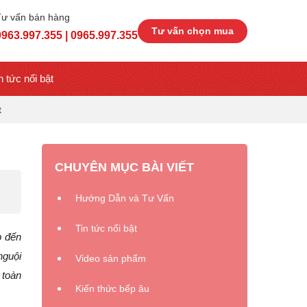
Tư vấn bán hàng
Tư vấn chọn mua
0963.997.355 | 0965.997.355
n tức nổi bật
t
CHUYÊN MỤC BÀI VIẾT
Hướng Dẫn và Tư Vấn
Tin tức nổi bật
p đến
nguội
Video sản phẩm
 toàn
Kiến thức bếp âu