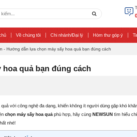
ch
Search
chủ
Về chúng tôi
Chi nhánh/Đại lý
Hòm thư góp ý
Ti
ẩm
-
Hướng dẫn lựa chọn máy sấy hoa quả bạn đúng cách
 hoa quả bạn đúng cách
a quả với công nghệ đa dạng, khiến không ít người dùng gặp khó khăn
nên
chọn máy sấy hoa quả
phù hợp, hãy cùng
NEWSUN
tìm hiểu chi 
hất nhé!