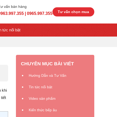
Tư vấn bán hàng
Tư vấn chọn mua
0963.997.355 | 0965.997.355
n tức nổi bật
CHUYÊN MỤC BÀI VIẾT
Hướng Dẫn và Tư Vấn
Tin tức nổi bật
 khi
tiết
Video sản phẩm
Kiến thức bếp âu