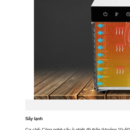
Sấy lạnh
Cơ chế: Công nghệ sấy ở nhiệt độ thấp (khoảng 10–50°